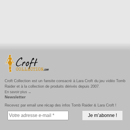
Croft Collection est un fansite consacré à Lara Croft du jeu vidéo Tomb
Raider et à la collection de produits dérivés depuis 2007.
En savoir plus →
Newsletter
Recevez par email une récap des infos Tomb Raider & Lara Croft !