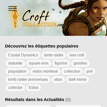
Ouvrir
le
menu
Figurines Lara Croft et collectio
Découvrez les étiquettes populaires
Résultats de l'étiquette "Amazon Prime
Crystal Dynamics
tomb raider
lara croft
statuette
square enix
figurine
goodies
playstation
eidos montreal
collection
ps4
tomb raider anniversary
xbox
dark horse
collector
Eidos
Résultats dans les Actualités
(2)