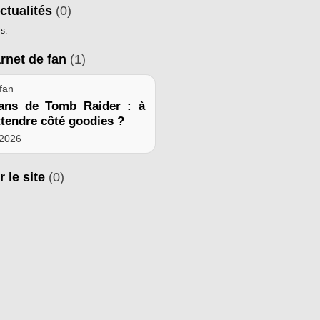
ctualités
(0)
s.
arnet de fan
(1)
fan
ans de Tomb Raider : à
ttendre côté goodies ?
 2026
r le site
(0)