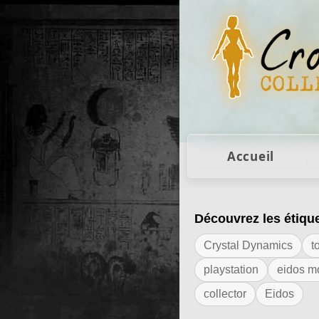
Figurines Lara Cro
Accueil
Découvrez les étiqu
Résultats de l'ét
Crystal Dynamics
t
playstation
eidos m
collector
Eidos