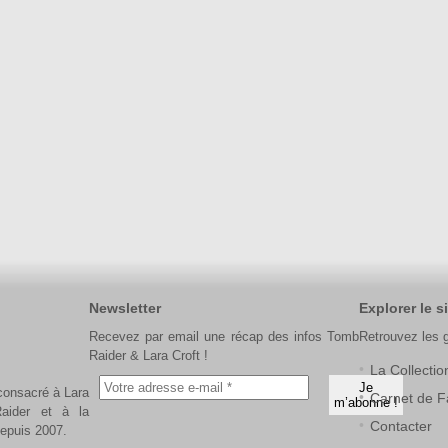
Newsletter
Explorer le si
Recevez par email une récap des infos Tomb
Retrouvez les 
Raider & Lara Croft !
La Collectio
 consacré à Lara
Carnet de F
aider et à la
Contacter
depuis 2007.