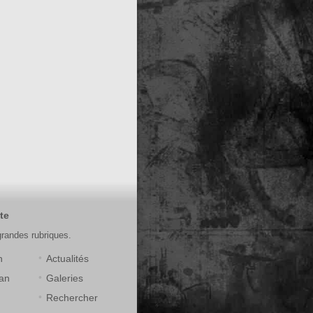
te
grandes rubriques.
n
Actualités
an
Galeries
Rechercher