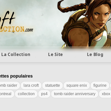
ft et collection Tomb Raider : statues, objets et co
La Collection
Le Site
Le Blog
ettes populaires
iquette "8BitDo"
omb raider
lara croft
statuette
square enix
figurine
ontreal
collection
ps4
tomb raider anniversary
xbox