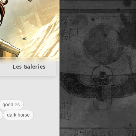
llectors
Les Galeries
goodies
dark horse