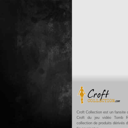
Croft Collection est un fansite
Croft du jeu vidéo Tomb R
collection de produits dérivés 