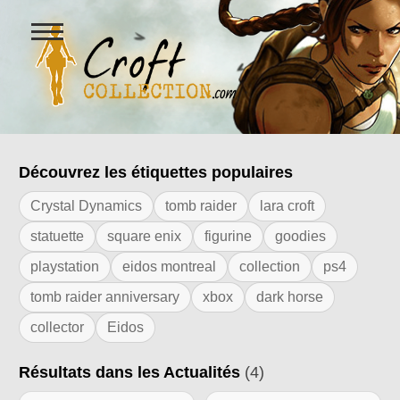
Ouvrir
le
menu
Figurines Lara Croft et collectio
Découvrez les étiquettes populaires
Résultats de l'étiquette "30 ans Tomb R
Crystal Dynamics
tomb raider
lara croft
statuette
square enix
figurine
goodies
playstation
eidos montreal
collection
ps4
tomb raider anniversary
xbox
dark horse
collector
Eidos
Résultats dans les Actualités
(4)