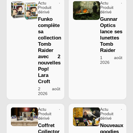
Actu ·
Actu ·
Produit
Produit
dérivé
dérivé
Funko
Gunnar
complète
Optics
sa
lance ses
collection
lunettes
Tomb
Tomb
Raider
Raider
avec 2
1 août
nouvelles
2026
Pop!
Lara
Croft
2 août
2026
Actu ·
Actu ·
Produit
Produit
dérivé
dérivé
Coffret
Nouveaux
Collector
goodies