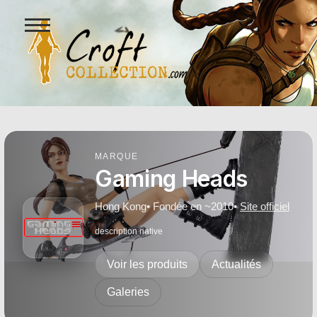
Ouvrir
le
menu
Figurines Lara Croft et collect
MARQUE
Gaming Heads
Hong Kong
• Fondée en ~2010
•
Site officiel
description native
Voir les produits
Actualités
Galeries