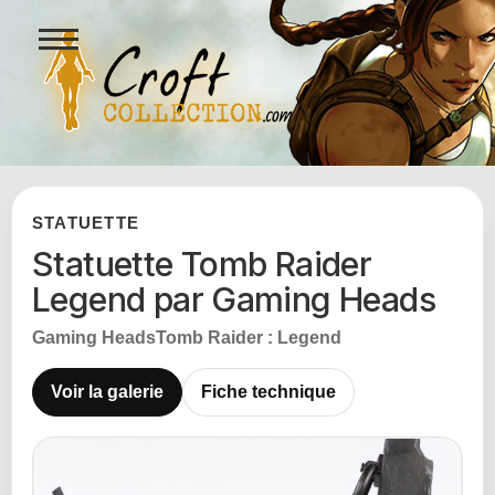
Ouvrir
le
menu
Figurines Lara Croft et collectio
STATUETTE
Statuette Tomb Raider
Legend par Gaming Heads
Gaming Heads
Tomb Raider : Legend
Voir la galerie
Fiche technique