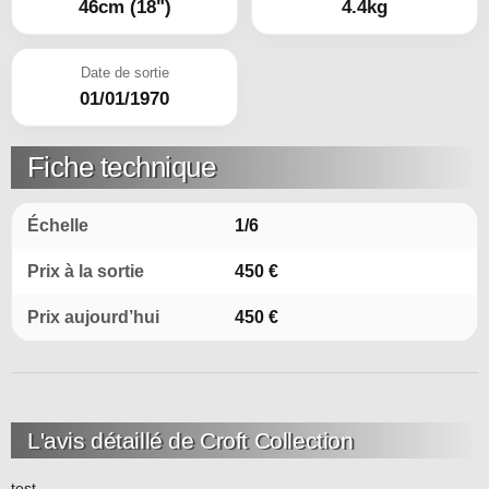
46cm (18")
4.4kg
Date de sortie
01/01/1970
Fiche technique
Échelle
1/6
Prix à la sortie
450 €
Prix aujourd’hui
450 €
L'avis détaillé de Croft Collection
test