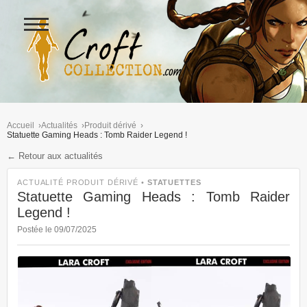
Ouvrir
le
menu
Figurines Lara Croft et collectio
Accueil
Actualités
Produit dérivé
Statuette Gaming Heads : Tomb Raider Legend !
← Retour aux actualités
ACTUALITÉ PRODUIT DÉRIVÉ •
STATUETTES
Statuette Gaming Heads : Tomb Raider
Legend !
Postée le 09/07/2025