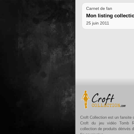
Carnet de fan
Mon listing collecti
25 juin 2011
Croft Collection est un fansite
Croft du jeu vidéo Tomb R
collection de produits dérivés 