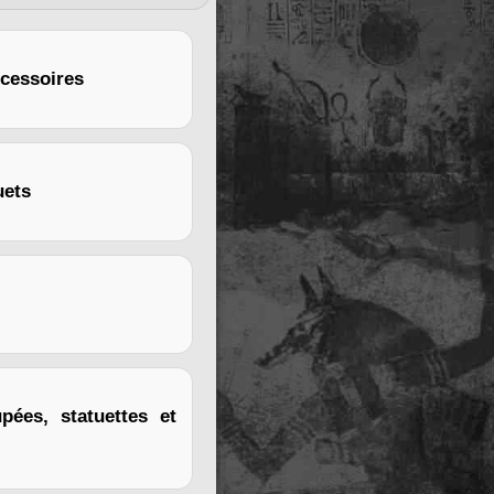
ccessoires
uets
pées, statuettes et