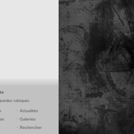
te
grandes rubriques.
n
Actualités
an
Galeries
Rechercher