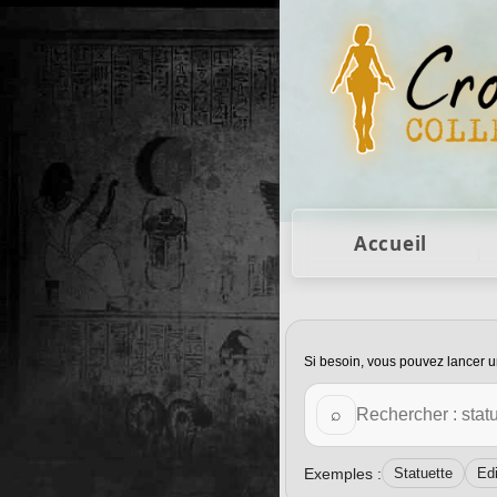
Figurines Lara Cro
Accueil
Catégorie :
Mon
Si besoin, vous pouvez lancer u
Rechercher sur Croft Col
⌕
Exemples :
Statuette
Edi