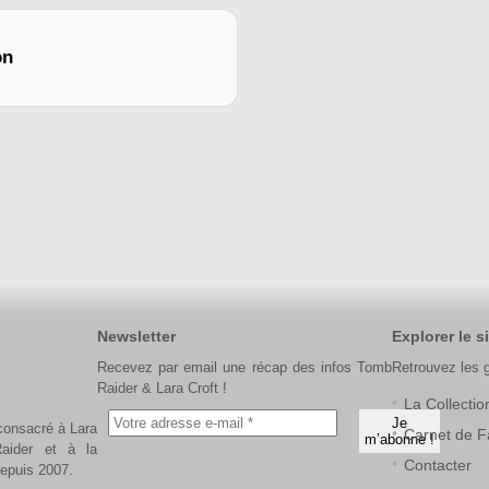
on
Newsletter
Explorer le si
Recevez par email une récap des infos Tomb
Retrouvez les 
Raider & Lara Croft !
La Collectio
 consacré à Lara
Carnet de F
aider et à la
Contacter
depuis 2007.