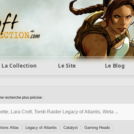
ft et collection Tomb Raider : statues, objets et co
La Collection
Le Site
Le Blog
 Listing Collection
ne recherche plus précise :
lection
tions Atlas
Legacy of Atlantis
Catalyst
Gaming Heads