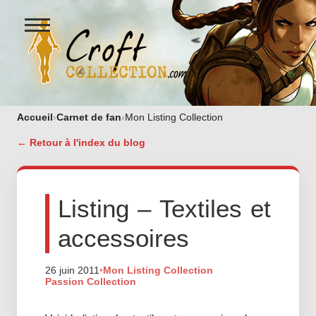
Ouvrir
le
menu
Figurines Lara Croft et collectio
Accueil
›
Carnet de fan
›
Mon Listing Collection
← Retour à l'index du blog
Listing – Textiles et
accessoires
26 juin 2011
•
Mon Listing Collection
Passion Collection