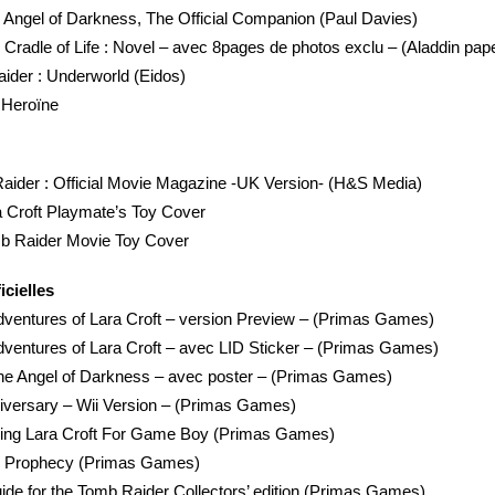
 Angel of Darkness, The Official Companion (Paul Davies)
 Cradle of Life : Novel – avec 8pages de photos exclu – (Aladdin pap
aider : Underworld (Eidos)
r Heroïne
Raider : Official Movie Magazine -UK Version- (H&S Media)
a Croft Playmate’s Toy Cover
mb Raider Movie Toy Cover
icielles
dventures of Lara Croft – version Preview – (Primas Games)
dventures of Lara Croft – avec LID Sticker – (Primas Games)
The Angel of Darkness – avec poster – (Primas Games)
iversary – Wii Version – (Primas Games)
rring Lara Croft For Game Boy (Primas Games)
e Prophecy (Primas Games)
guide for the Tomb Raider Collectors’ edition (Primas Games)