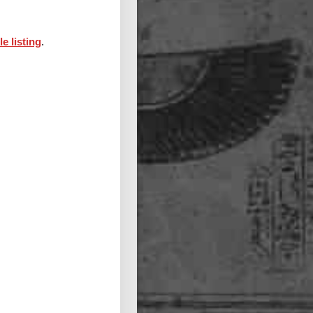
le listing
.