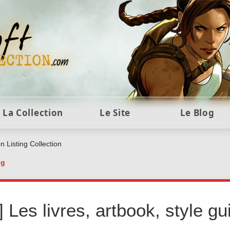
ft et collection Tomb Raider : statues, objets et co
La Collection
Le Site
Le Blog
 Listing Collection
og
g] Les livres, artbook, style 