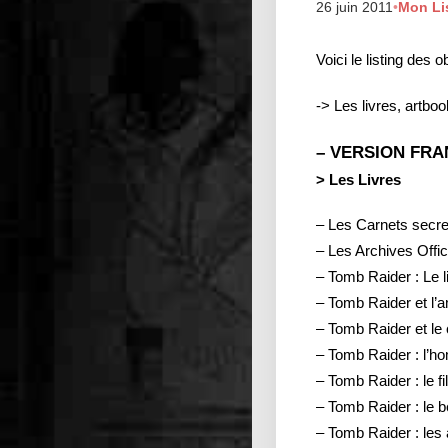
26 juin 2011
•
Mon Lis
Voici le listing des 
-> Les livres, artboo
– VERSION FRA
> Les Livres
– Les Carnets secret
– Les Archives Offic
– Tomb Raider : Le li
– Tomb Raider et l’am
– Tomb Raider et le 
– Tomb Raider : l’ho
– Tomb Raider : le f
– Tomb Raider : le b
– Tomb Raider : les a