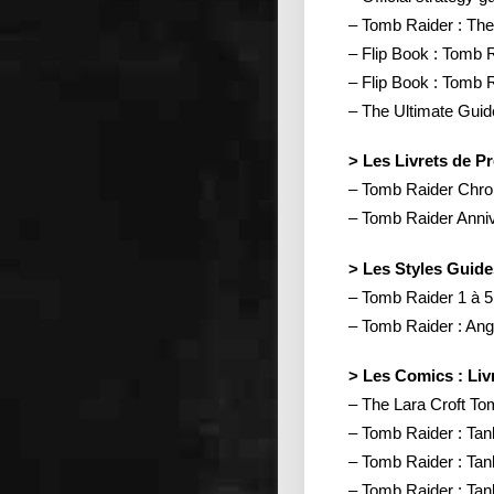
– Tomb Raider : Th
– Flip Book : Tomb 
– Flip Book : Tomb
– The Ultimate Guide
> Les Livrets de P
– Tomb Raider Chron
– Tomb Raider Anniv
> Les Styles Guide
– Tomb Raider 1 à 5
– Tomb Raider : Ang
> Les Comics : Livr
– The Lara Croft T
– Tomb Raider : Tan
– Tomb Raider : Tan
– Tomb Raider : Tan