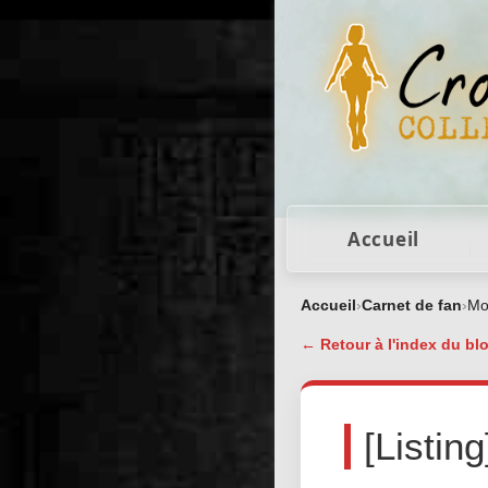
Figurines Lara Cro
Accueil
Accueil
›
Carnet de fan
›
Mon
← Retour à l'index du bl
[Listin