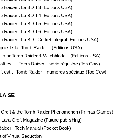
mb Raider : La BD T.3 (Editions USA)
mb Raider : La BD T.4 (Editions USA)
mb Raider : La BD T.5 (Editions USA)
mb Raider : La BD T.6 (Editions USA)
b Raider : La BD : Coffret intégral (Editions USA)
 guest star Tomb Raider – (Editions USA)
t star Tomb Raider & Witchblade – (Editions USA)
oft est… Tomb Raider – série régulière (Top Cow)
oft est… Tomb Raider – numéros spéciaux (Top Cow)
-
LAISE –
ra Croft & the Tomb Raider Phenomenon (Primas Games)
 Lara Croft Magazine (Future publishing)
Raider : Tech Manual (Pocket Book)
t of Virtual Seduction