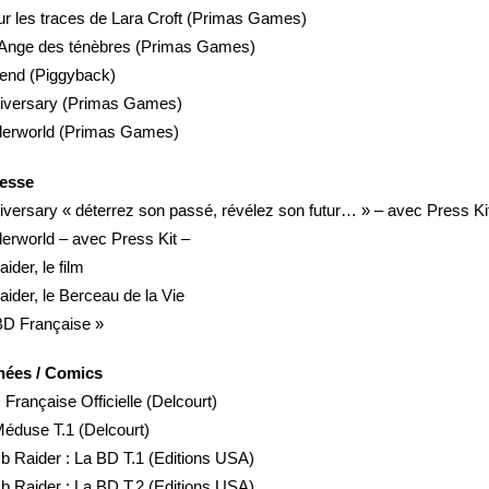
ur les traces de Lara Croft (Primas Games)
L’Ange des ténèbres (Primas Games)
gend (Piggyback)
niversary (Primas Games)
derworld (Primas Games)
resse
iversary « déterrez son passé, révélez son futur… » – avec Press Ki
erworld – avec Press Kit –
ider, le film
ider, le Berceau de la Vie
BD Française »
nées / Comics
Française Officielle (Delcourt)
éduse T.1 (Delcourt)
mb Raider : La BD T.1 (Editions USA)
mb Raider : La BD T.2 (Editions USA)