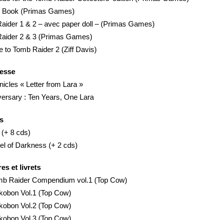
e Book (Primas Games)
Raider 1 & 2 – avec paper doll – (Primas Games)
 Raider 2 & 3 (Primas Games)
 to Tomb Raider 2 (Ziff Davis)
resse
icles « Letter from Lara »
ersary : Ten Years, One Lara
s
 (+ 8 cds)
el of Darkness (+ 2 cds)
es et livrets
omb Raider Compendium vol.1 (Top Cow)
kobon Vol.1 (Top Cow)
kobon Vol.2 (Top Cow)
kobon Vol.3 (Top Cow)