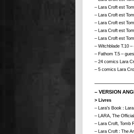
– Lara Croft est To
– Lara Croft est To
– Lara Croft est To
– Lara Croft est To
– Lara Croft est Tom
– Witchblade T.10 –
– Fathom T.5 – gues
– 24 comics Lara Cr
– 5 comics Lara Cr
————————
– VERSION ANG
> Livres
– Lara’s Book : La
– LARA, The Official
– Lara Croft, Tomb 
– Lara Croft : The Ar