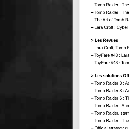
– Tomb Raider : The
– Tomb Raider : The
– The Art of Tomb R
– Lara Croft : Cybe
> Les Revues
– Lara Croft, Tomb 
– ToyFare #43 : Lar
– ToyFare #43 : To
> Les solutions Off
– Tomb Raider 3 : A
– Tomb Raider 3 : A
– Tomb Raider 6 : 
– Tomb Raider : Ann
– Tomb Raider, sta
– Tomb Raider : Th
– Official strategy 