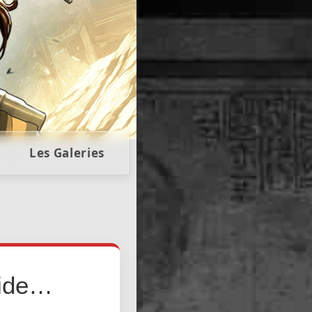
llectors
Les Galeries
guide…