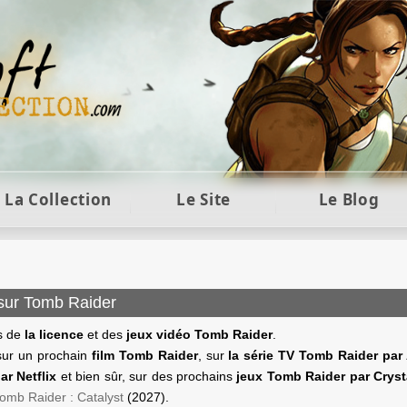
ft et collection Tomb Raider : statues, objets et co
La Collection
Le Site
Le Blog
 sur Tomb Raider
os de
la licence
et des
jeux vidéo Tomb Raider
.
 sur un prochain
film Tomb Raider
, sur
la série TV Tomb Raider pa
ar Netflix
et bien sûr, sur des prochains
jeux Tomb Raider par Crys
omb Raider : Catalyst
(2027).