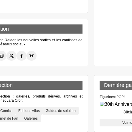
tion
 Raider, les nouvelles sorties et les coulisses de
s réseaux sociaux.
ection
Dernière gal
lection : galeries, produits dérivés, archives et
Figurines
›
POP!
 et Lara Croft.
Comics
Editions Atlas
Guides de solution
30th
rnet de Fan
Galeries
Voir t