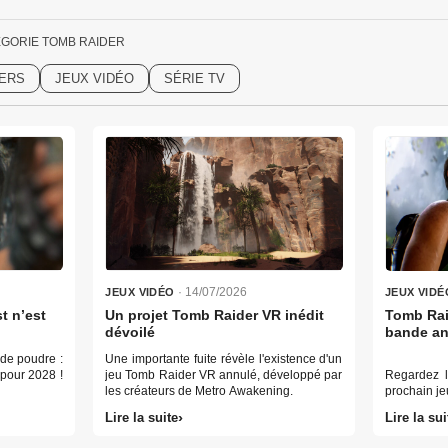
ÉGORIE TOMB RAIDER
VERS
JEUX VIDÉO
SÉRIE TV
· 14/07/2026
JEUX VIDÉO
JEUX VIDÉ
t n’est
Un projet Tomb Raider VR inédit
Tomb Raid
dévoilé
bande an
 de poudre :
Une importante fuite révèle l'existence d'un
 pour 2028 !
jeu Tomb Raider VR annulé, développé par
Regardez l
les créateurs de Metro Awakening.
prochain je
Lire la suite
Lire la sui