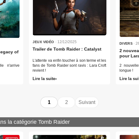
· 12/12/2025
JEUX VIDÉO
· 2
DIVERS
Trailer de Tomb Raider : Catalyst
2 nouvea
Legacy of
pour Lara
L'attente va enfin toucher à son terme et les
e n'arrive
fans de Tomb Raider sont ravis : Lara Croft
2 nouvelle
revient !
longue !
Lire la suite
Lire la sui
Pagination
1
2
Suivant
des
publications
ns la catégorie Tomb Raider