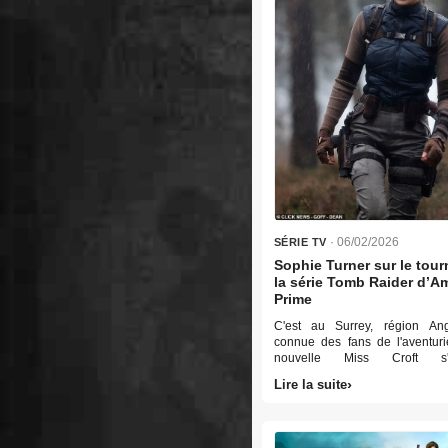
· 06/02/2026
SÉRIE TV
Sophie Turner sur le tou
la série Tomb Raider d’
Prime
C'est au Surrey, région Ang
connue des fans de l'aventuri
nouvelle Miss Croft s'
photographiée en pleine action 
Lire la suite