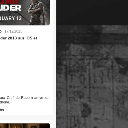
· 17/12/2025
O
der 2013 sur iOS et
ara Croft de Reborn arrive sur
tphone.
te