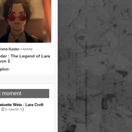
Tomb Raider
• Anime
der : The Legend of Lara
son 2
 plus
u moment
atuette Weta - Lara Croft
"
(
En savoir +
)