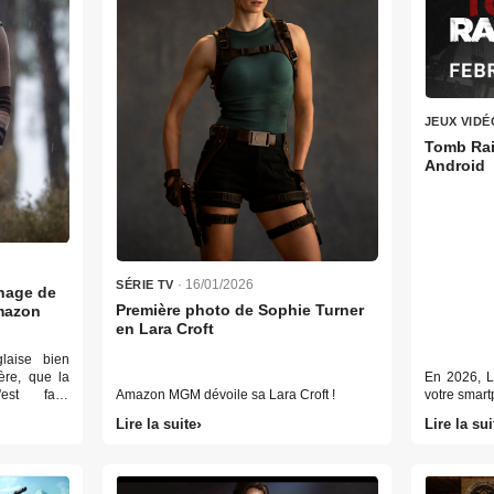
JEUX VIDÉ
Tomb Rai
Android
· 16/01/2026
SÉRIE TV
rnage de
Première photo de Sophie Turner
Amazon
en Lara Croft
laise bien
ère, que la
En 2026, L
est faite
Amazon MGM dévoile sa Lara Croft !
votre smar
!
Lire la suite
Lire la sui