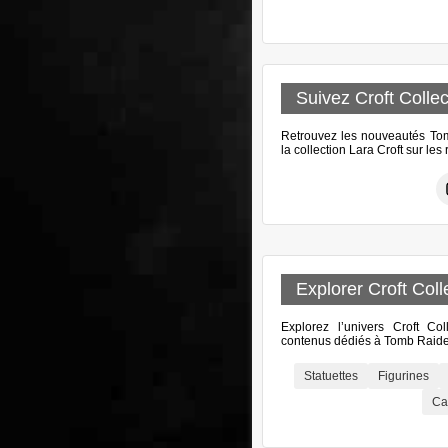
Suivez Croft Collec
Retrouvez les nouveautés Tomb
la collection Lara Croft sur le
Explorer Croft Coll
Explorez l’univers Croft Col
contenus dédiés à Tomb Raider
Statuettes
Figurines
Ca