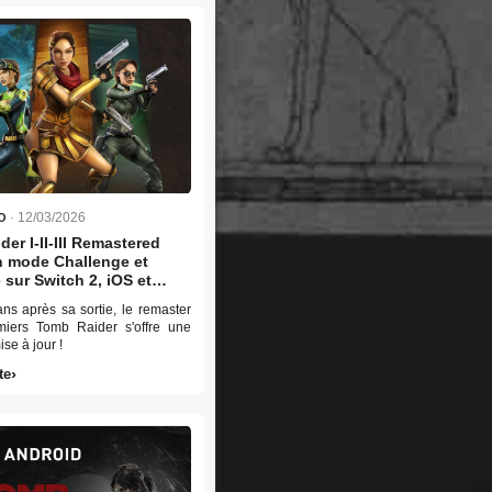
· 12/03/2026
O
er I-II-III Remastered
un mode Challenge et
 sur Switch 2, iOS et
ns après sa sortie, le remaster
iers Tomb Raider s'offre une
e à jour !
te