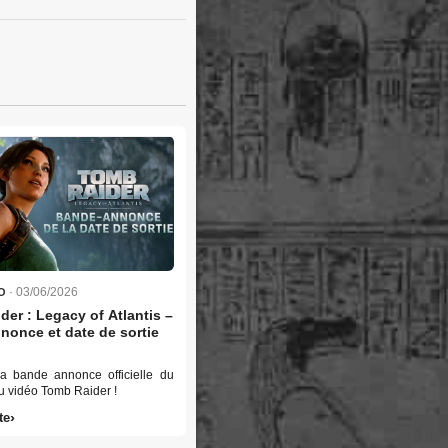
· 03/06/2026
O
er : Legacy of Atlantis –
nonce et date de sortie
a bande annonce officielle du
u vidéo Tomb Raider !
te