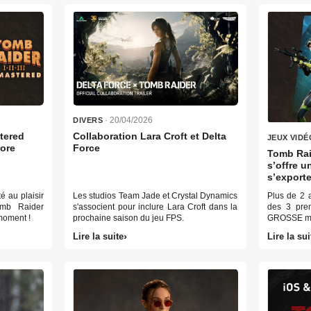
· 20/04/2026
DIVERS
stered
Collaboration Lara Croft et Delta
JEUX VIDÉ
tore
Force
Tomb Raid
s’offre 
s’exporte
Android
é au plaisir
Les studios Team Jade et Crystal Dynamics
Plus de 2 a
omb Raider
s'associent pour inclure Lara Croft dans la
des 3 prem
 moment !
prochaine saison du jeu FPS.
GROSSE mis
Lire la suite
Lire la sui