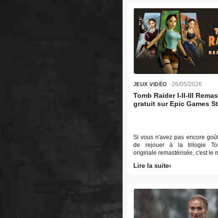
· 26/05/2026
JEUX VIDÉO
Tomb Raider I-II-III Rema
gratuit sur Epic Games S
Si vous n'avez pas encore goût
de rejouer à la trilogie T
originale remastérisée, c'est le
Lire la suite