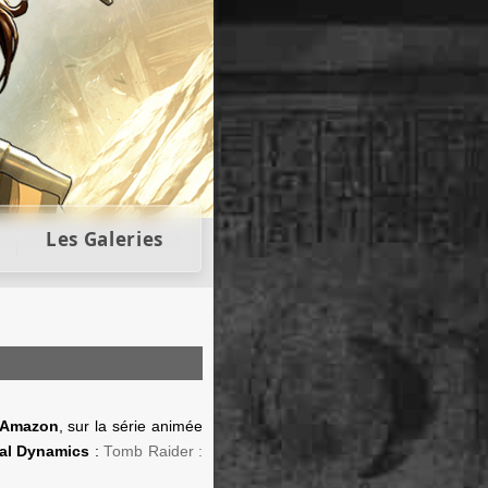
llectors
Les Galeries
r Amazon
, sur la série animée
tal Dynamics
:
Tomb Raider :