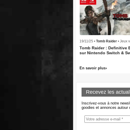
19/11/25 •
Tomb Raider
• Jeux 
Tomb Raider : Definitive 
sur Nintendo Switch & Sw
En savoir plus
Recevez les actual
Inscrivez-vous à notre newsl
goodies et annonces autour d