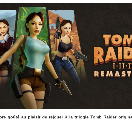
re goûté au plaisir de rejouer à la trilogie Tomb Raider original