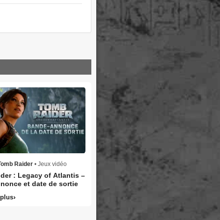
Tomb Raider
• Jeux vidéo
er : Legacy of Atlantis –
nonce et date de sortie
 plus