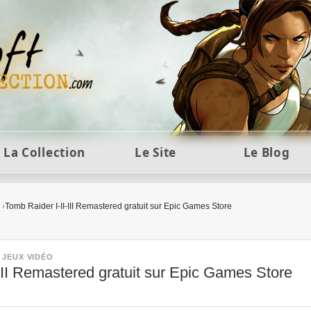
ft et collection Tomb Raider : statues, objets et co
La Collection
Le Site
Le Blog
Tomb Raider I-II-III Remastered gratuit sur Epic Games Store
•
JEUX VIDÉO
III Remastered gratuit sur Epic Games Store