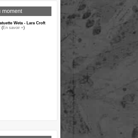
u moment
atuette Weta - Lara Croft
"
(
En savoir +
)