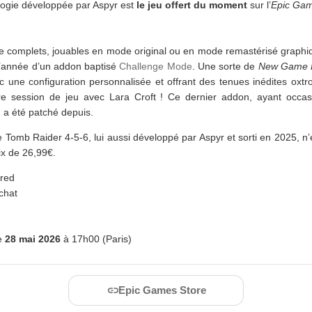
rilogie développée par Aspyr est
le jeu offert du moment
sur l’
Epic Gam
e complets, jouables en mode original ou en mode remastérisé graphiqu
d’année d’un addon baptisé
Challenge Mode
. Une sorte de
New Game 
 une configuration personnalisée et offrant des tenues inédites oxt
re session de jeu avec Lara Croft ! Ce dernier addon, ayant occa
e, a été patché depuis.
 Tomb Raider 4-5-6, lui aussi développé par Aspyr et sorti en 2025, n
ix de 26,99€.
ered
chat
le
28 mai 2026
à 17h00 (Paris)
Epic Games Store