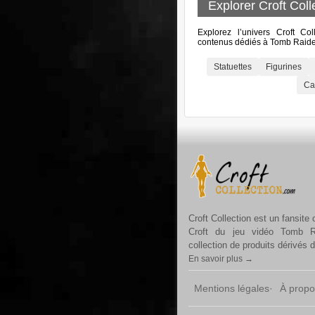
Explorer Croft Coll
Explorez l’univers Croft Col
contenus dédiés à Tomb Raider
Statuettes
Figurines
Ca
Croft Collection est un fansite
Croft du jeu vidéo Tomb R
collection de produits dérivés 
En savoir plus →
Mentions légales
À propo