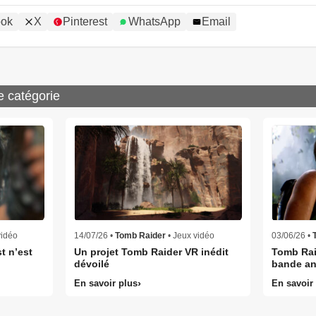
ook
X
Pinterest
WhatsApp
Email
e catégorie
vidéo
14/07/26 •
Tomb Raider
• Jeux vidéo
03/06/26 •
t n’est
Un projet Tomb Raider VR inédit
Tomb Raid
dévoilé
bande an
En savoir plus
En savoir