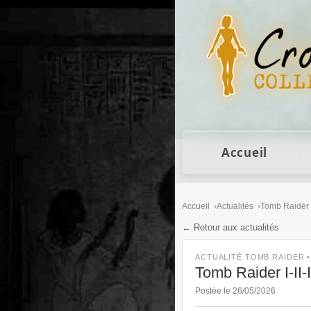
Figurines Lara Cro
Accueil
Accueil
Actualités
Tomb Raider
← Retour aux actualités
ACTUALITÉ TOMB RAIDER 
Tomb Raider I-II-
Postée le 26/05/2026