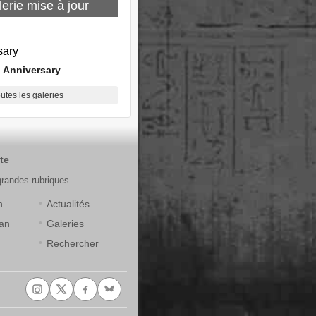
erie mise à jour
 Anniversary
outes les galeries
te
grandes rubriques.
n
Actualités
an
Galeries
Rechercher