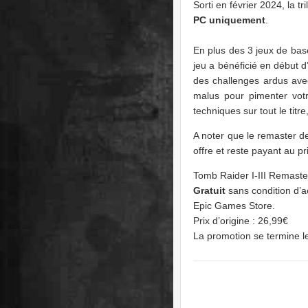
Sorti en février 2024, la t
PC uniquement
.
En plus des 3 jeux de bas
jeu a bénéficié en début 
des challenges ardus avec
malus pour pimenter vot
techniques sur tout le titr
A noter que le remaster de
offre et reste payant au pr
Tomb Raider I-III Remast
Gratuit
sans condition d’a
Epic Games Store.
Prix d’origine : 26,99€
La promotion se termine 