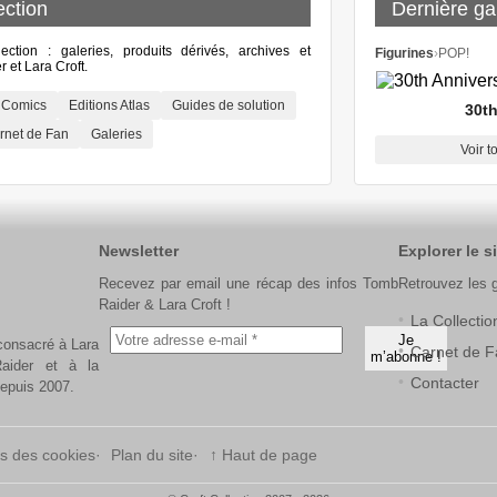
ection
Dernière gal
lection : galeries, produits dérivés, archives et
Figurines
›
POP!
 et Lara Croft.
Comics
Editions Atlas
Guides de solution
30th
rnet de Fan
Galeries
Voir t
Newsletter
Explorer le si
Recevez par email une récap des infos Tomb
Retrouvez les 
Raider & Lara Croft !
La Collectio
 consacré à Lara
Carnet de F
aider et à la
Contacter
depuis 2007.
s des cookies
Plan du site
↑ Haut de page