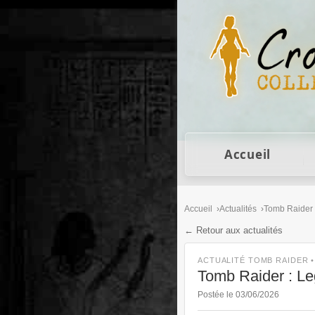
Figurines Lara Cro
Accueil
Accueil
Actualités
Tomb Raider
← Retour aux actualités
ACTUALITÉ TOMB RAIDER 
Tomb Raider : Leg
Postée le 03/06/2026