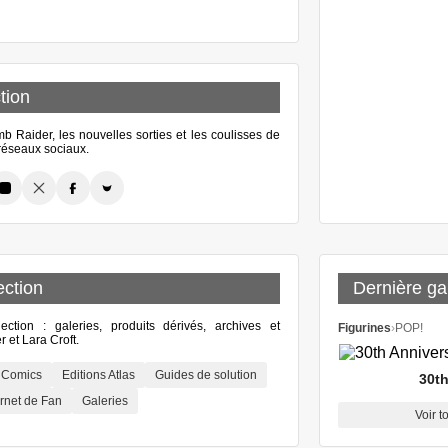
tion
 Raider, les nouvelles sorties et les coulisses de
s réseaux sociaux.
ection
Dernière gal
lection : galeries, produits dérivés, archives et
Figurines
›
POP!
 et Lara Croft.
Comics
Editions Atlas
Guides de solution
30th
rnet de Fan
Galeries
Voir t