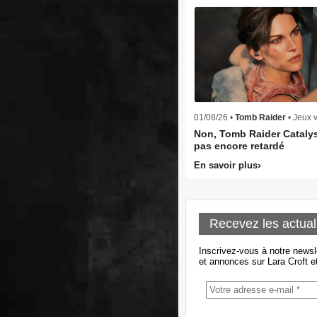
01/08/26 •
Tomb Raider
• Jeux 
Non, Tomb Raider Catalys
pas encore retardé
En savoir plus
Recevez les actual
Inscrivez-vous à notre newsl
et annonces sur Lara Croft e