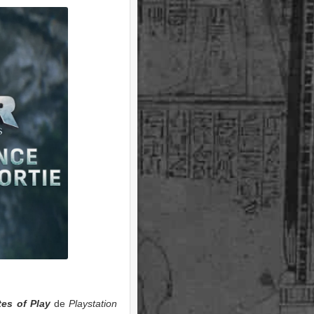
tes of Play
de
Playstation