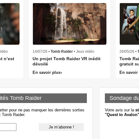
vidéo
14/07/26 •
Tomb Raider
• Jeux vidéo
26/05/26 •
t n’est
Un projet Tomb Raider VR inédit
Tomb Raid
dévoilé
gratuit s
En savoir plus
En savoir
ités Tomb Raider
Sondage d
etter pour ne pas manquer les dernières sorties
Votre avis sur la
st
t Tomb Raider.
"Quest to Avalon