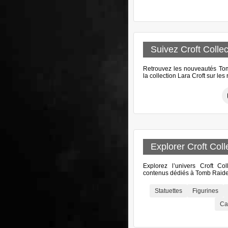
Suivez Croft Collec
Retrouvez les nouveautés Tomb
la collection Lara Croft sur le
Explorer Croft Coll
Explorez l’univers Croft Col
contenus dédiés à Tomb Raider
Statuettes
Figurines
Ca