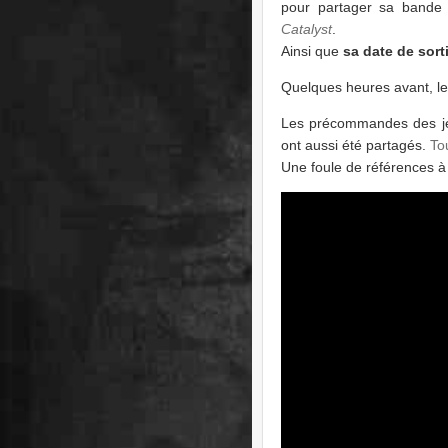
pour partager sa bande 
Catalyst
.
Ainsi que
sa date de sorti
Quelques heures avant, le
Les précommandes des jeux
ont aussi été partagés.
To
Une foule de références à 