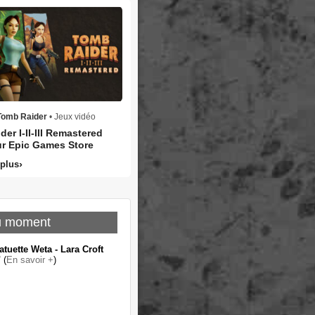
Tomb Raider
• Jeux vidéo
er I-II-III Remastered
ur Epic Games Store
 plus
u moment
atuette Weta - Lara Croft
"
(
En savoir +
)