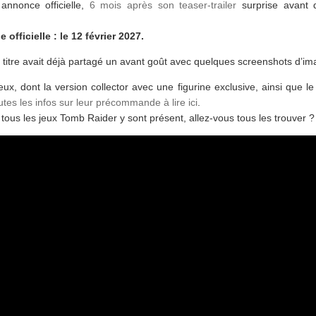
annonce officielle,
6 mois après son teaser-trailer
surprise avant 
e officielle : le 12 février 2027.
 titre avait déjà partagé un avant goût avec quelques screenshots d’im
, dont la version collector avec une figurine exclusive, ainsi que l
utes les infos sur leur précommande à lire ici
.
tous les jeux Tomb Raider y sont présent, allez-vous tous les trouver ?