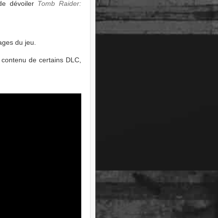
de dévoiler
Tomb Raider:
ages du jeu.
e contenu de certains DLC,