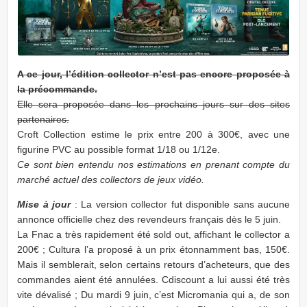
A ce jour, l’édition collector n’est pas encore proposée à
la précommande.
Elle sera proposée dans les prochains jours sur des sites
partenaires.
Croft Collection estime le prix entre 200 à 300€, avec une
figurine PVC au possible format 1/18 ou 1/12e.
Ce sont bien entendu nos estimations en prenant compte du
marché actuel des collectors de jeux vidéo.
Mise à jour
: La version collector fut disponible sans aucune
annonce officielle chez des revendeurs français dès le 5 juin.
La Fnac a très rapidement été sold out, affichant le collector a
200€ ; Cultura l’a proposé à un prix étonnamment bas, 150€.
Mais il semblerait, selon certains retours d’acheteurs, que des
commandes aient été annulées. Cdiscount a lui aussi été très
vite dévalisé ; Du mardi 9 juin, c’est Micromania qui a, de son