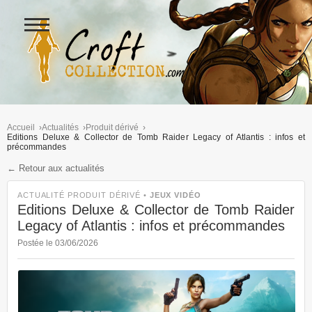
Ouvrir
le
menu
Figurines Lara Croft et collectio
Accueil
Actualités
Produit dérivé
Editions Deluxe & Collector de Tomb Raider Legacy of Atlantis : infos et
précommandes
← Retour aux actualités
ACTUALITÉ PRODUIT DÉRIVÉ •
JEUX VIDÉO
Editions Deluxe & Collector de Tomb Raider
Legacy of Atlantis : infos et précommandes
Postée le 03/06/2026