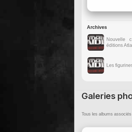
Archives
Nouvelle c
éditions Atl
Les figurine
Galeries pho
Tous les albums associés