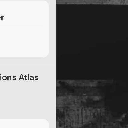
er
ions Atlas