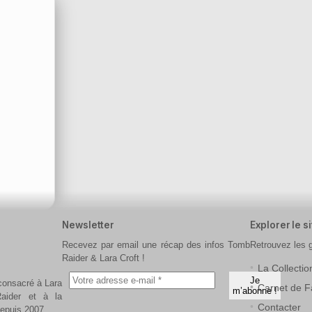
Newsletter
Explorer le si
Recevez par email une récap des infos Tomb
Retrouvez les 
Raider & Lara Croft !
La Collectio
 consacré à Lara
Carnet de F
aider et à la
Contacter
depuis 2007.