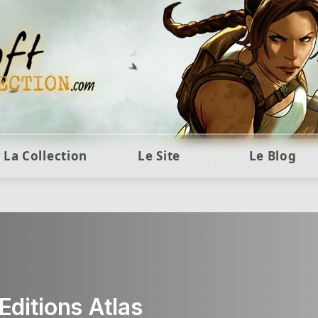
oft et collection Tomb Raider : statues, objets e
La Collection
Le Site
Le Blog
Editions Atlas