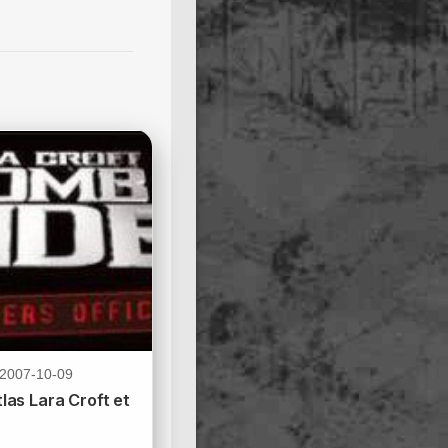
2007-10-09
las Lara Croft et