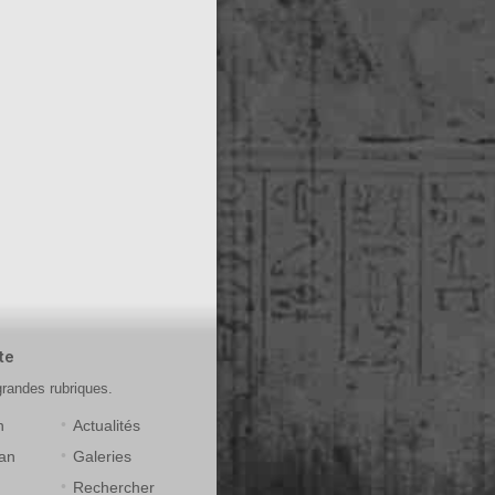
te
grandes rubriques.
n
Actualités
an
Galeries
Rechercher