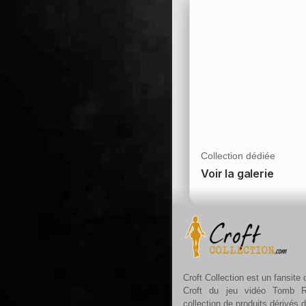
Collection dédiée
Voir la galerie
Croft Collection est un fansite
Croft du jeu vidéo Tomb R
collection de produits dérivés 