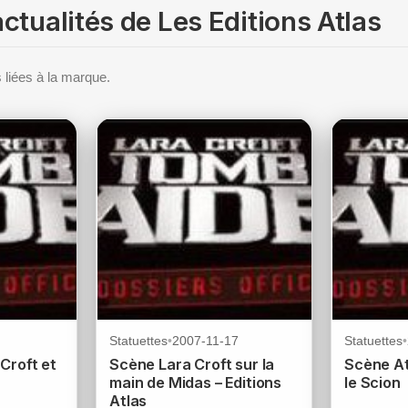
ctualités de Les Editions Atlas
 liées à la marque.
Statuettes
•
2007-11-17
Statuettes
•
Croft et
Scène Lara Croft sur la
Scène At
main de Midas – Editions
le Scion
Atlas