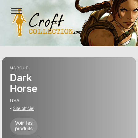
Ouvrir
le
menu
Figurines Lara Croft et collect
MARQUE
Dark
Horse
USA
•
Site officiel
Voir les
produits