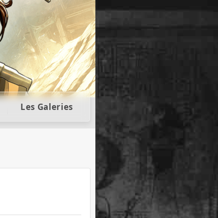
llectors
Les Galeries