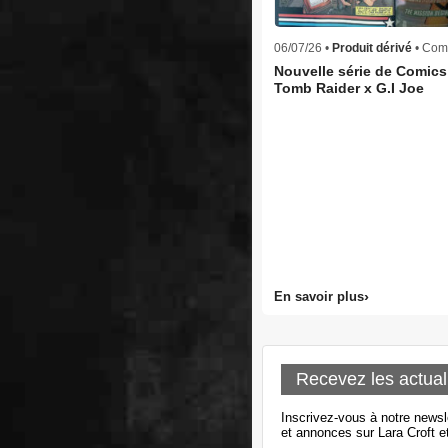
06/07/26 •
Produit dérivé
• Com
Nouvelle série de Comic
Tomb Raider x G.I Joe
En savoir plus
Recevez les actual
Inscrivez-vous à notre newsl
et annonces sur Lara Croft e