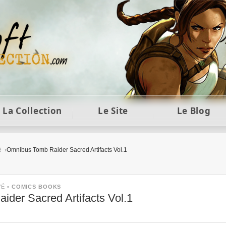
ft et collection Tomb Raider : statues, objets et co
La Collection
Le Site
Le Blog
é
Omnibus Tomb Raider Sacred Artifacts Vol.1
VÉ •
COMICS BOOKS
der Sacred Artifacts Vol.1