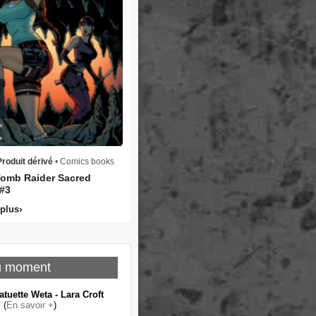
Produit dérivé
• Comics books
omb Raider Sacred
 #3
 plus
u moment
atuette Weta - Lara Croft
"
(
En savoir +
)