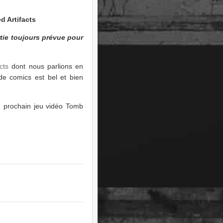
d Artifacts
rtie toujours prévue pour
cts
dont nous parlions en
de comics est bel et bien
u prochain jeu vidéo Tomb