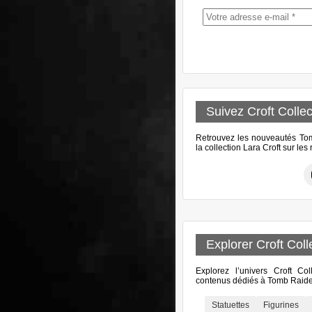
Suivez Croft Collec
Retrouvez les nouveautés Tomb
la collection Lara Croft sur le
Explorer Croft Coll
Explorez l’univers Croft Col
contenus dédiés à Tomb Raider
Statuettes
Figurines