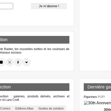
tion
 Raider, les nouvelles sorties et les coulisses de
s réseaux sociaux.
ection
Dernière gal
lection : galeries, produits dérivés, archives et
Figurines
›
POP!
 et Lara Croft.
Comics
Editions Atlas
Guides de solution
30th