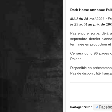
Dark Horse annonce l'al
MAJ du 25 mai 2026 : l’
le 25 août au prix de 18€
Pas encore sortie, déj
septembre dernier s’anno
terminée en production et 
Ce sera donc 96 pages où
Raider.
Disponible en précommand
Pas de disponibilité fran
Faceb
Partager l'info :