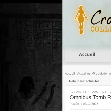
Figurines Lara Cro
Accueil
Accueil
Actualités
Produit dériv
← Retour aux actualités
ACTUALITÉ PRODUIT DÉRI
Omnibus Tomb Rai
Postée le 08/12/2025