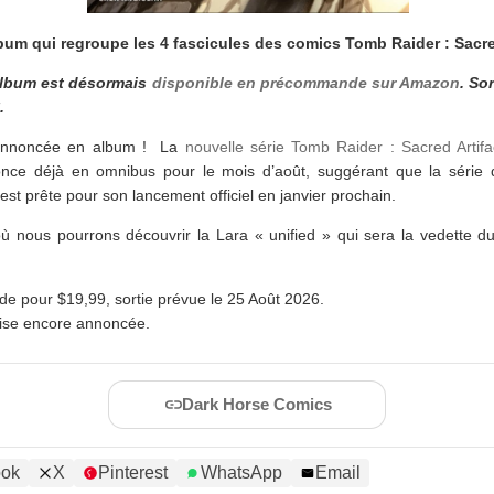
bum qui regroupe les 4 fascicules des comics Tomb Raider : Sacre
album est désormais
disponible en précommande sur Amazon
. So
.
à annoncée en album ! La
nouvelle série Tomb Raider : Sacred Artifa
nce déjà en omnibus pour le mois d’août, suggérant que la série 
est prête pour son lancement officiel en janvier prochain.
 nous pourrons découvrir la Lara « unified » qui sera la vedette d
e pour $19,99, sortie prévue le 25 Août 2026.
çaise encore annoncée.
Dark Horse Comics
ook
X
Pinterest
WhatsApp
Email