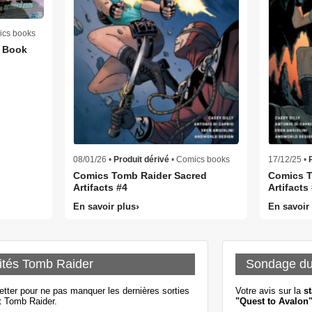
ics books
s Book
08/01/26 •
Produit dérivé
• Comics books
17/12/25 •
Comics Tomb Raider Sacred
Comics T
Artifacts #4
Artifacts
En savoir plus
En savoir
ités Tomb Raider
Sondage d
etter pour ne pas manquer les dernières sorties
Votre avis sur la
st
t Tomb Raider.
"Quest to Avalon