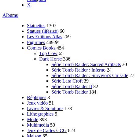
X
Albums
Statuettes
1307
Statues (lifesize)
60
Les Editions Atlas
269
Figurines
449
✻
Comics Books
454
Top Cow
65
Dark Horse
386
Série Tomb Raider: Sacred Artifacts
30
Série Tomb Raider : Inferno
24
Série Tomb Raider : Survivor's Crusade
27
Série Lara Croft
39
Série Tomb Raider II
82
Série Tomb Raider
184
Répliques
8
Jeux vidéo
51
Livres & Solutions
173
Lithographies
5
Mode
393
Multimedia
50
Jeux de Cartes CCG
623
Maison
65