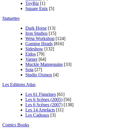
ToyBiz
[1]
Square Enix
[5]
Statuettes
Dark Horse
[13]
Iron Studios
[15]
Weta Workshop
[124]
Gaming Heads
[816]
Sideshow
[132]
Eidos
[79]
Varner
[64]
Muckle Mannequins
[33]
Sota
[27]
Studio Oxmox
[4]
Les Editions Atlas
Les 61 Figurines
[61]
Les 6 Scènes (2005)
[56]
Les 6 Scènes (2007)
[138]
Les 14 Artefacts
[11]
Les Cadeaux
[3]
Comics Books