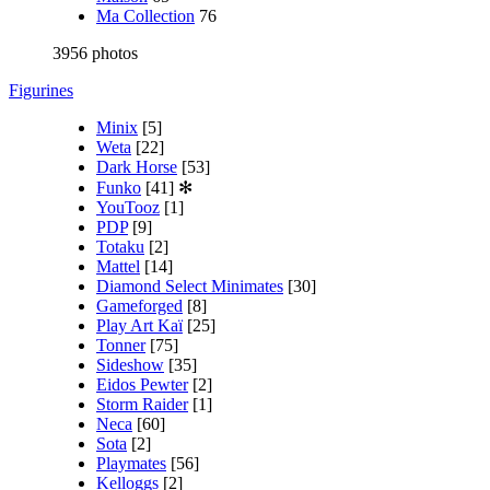
Ma Collection
76
3956 photos
Figurines
Minix
[5]
Weta
[22]
Dark Horse
[53]
Funko
[41]
✻
YouTooz
[1]
PDP
[9]
Totaku
[2]
Mattel
[14]
Diamond Select Minimates
[30]
Gameforged
[8]
Play Art Kaï
[25]
Tonner
[75]
Sideshow
[35]
Eidos Pewter
[2]
Storm Raider
[1]
Neca
[60]
Sota
[2]
Playmates
[56]
Kelloggs
[2]