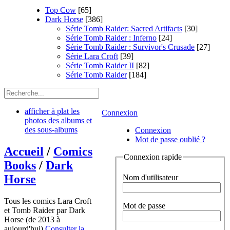
Top Cow
[65]
Dark Horse
[386]
Série Tomb Raider: Sacred Artifacts
[30]
Série Tomb Raider : Inferno
[24]
Série Tomb Raider : Survivor's Crusade
[27]
Série Lara Croft
[39]
Série Tomb Raider II
[82]
Série Tomb Raider
[184]
afficher à plat les
Connexion
photos des albums et
des sous-albums
Connexion
Mot de passe oublié ?
Accueil
/
Comics
Connexion rapide
Books
/
Dark
Horse
Nom d'utilisateur
Tous les comics Lara Croft
Mot de passe
et Tomb Raider par Dark
Horse (de 2013 à
aujourd'hui)
Consulter la