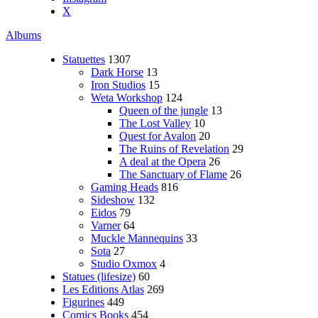
X
Albums
Statuettes
1307
Dark Horse
13
Iron Studios
15
Weta Workshop
124
Queen of the jungle
13
The Lost Valley
10
Quest for Avalon
20
The Ruins of Revelation
29
A deal at the Opera
26
The Sanctuary of Flame
26
Gaming Heads
816
Sideshow
132
Eidos
79
Varner
64
Muckle Mannequins
33
Sota
27
Studio Oxmox
4
Statues (lifesize)
60
Les Editions Atlas
269
Figurines
449
Comics Books
454