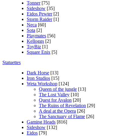
Tonner
[75]
Sideshow
[35]
Eidos Pewter
[2]
Storm Raider
[1]
Neca
[60]
Sota
[2]
Playmates
[56]
Kelloggs
[2]
ToyBiz
[1]
Square Enix
[5]
Statuettes
Dark Horse
[13]
Iron Studios
[15]
Weta Workshop
[124]
Queen of the jungle
[13]
The Lost Valley
[10]
Quest for Avalon
[20]
The Ruins of Revelation
[29]
A deal at the Opera
[26]
The Sanctuary of Flame
[26]
Gaming Heads
[816]
Sideshow
[132]
Eidos
[79]