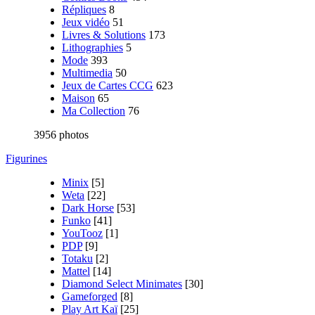
Répliques
8
Jeux vidéo
51
Livres & Solutions
173
Lithographies
5
Mode
393
Multimedia
50
Jeux de Cartes CCG
623
Maison
65
Ma Collection
76
3956 photos
Figurines
Minix
[5]
Weta
[22]
Dark Horse
[53]
Funko
[41]
YouTooz
[1]
PDP
[9]
Totaku
[2]
Mattel
[14]
Diamond Select Minimates
[30]
Gameforged
[8]
Play Art Kaï
[25]