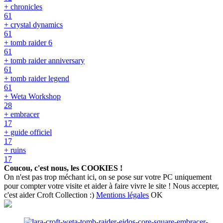
+ chronicles
61
+ crystal dynamics
61
+ tomb raider 6
61
+ tomb raider anniversary
61
+ tomb raider legend
61
+ Weta Workshop
28
+ embracer
17
+ guide officiel
17
+ ruins
17
Coucou, c'est nous, les COOKIES !
On n'est pas trop méchant ici, on se pose sur votre PC uniquement
pour compter votre visite et aider à faire vivre le site ! Nous accepter,
c'est aider Croft Collection :)
Mentions légales
OK