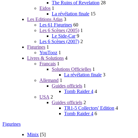
The Ruins of Revelation
28
Eidos
1
La révélation finale
15
Les Editions Atlas
3
Les 61 Figurines
60
Les 6 Scènes (2005)
1
Le Side-Car
9
Les 6 Scènes (2007)
2
Figurines
1
YouTooz
1
Livres & Solutions
4
Francais
1
Solutions Officielles
1
La révélation finale
3
Allemand
1
Guides officiels
1
Tomb Raider 4
4
USA
2
Guides officiels
2
TR1-5 Collectors' Edition
4
Tomb Raider 4
6
Figurines
Minix
[5]