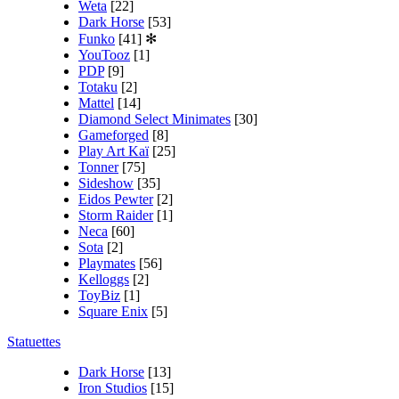
Weta
[22]
Dark Horse
[53]
Funko
[41]
✻
YouTooz
[1]
PDP
[9]
Totaku
[2]
Mattel
[14]
Diamond Select Minimates
[30]
Gameforged
[8]
Play Art Kaï
[25]
Tonner
[75]
Sideshow
[35]
Eidos Pewter
[2]
Storm Raider
[1]
Neca
[60]
Sota
[2]
Playmates
[56]
Kelloggs
[2]
ToyBiz
[1]
Square Enix
[5]
Statuettes
Dark Horse
[13]
Iron Studios
[15]