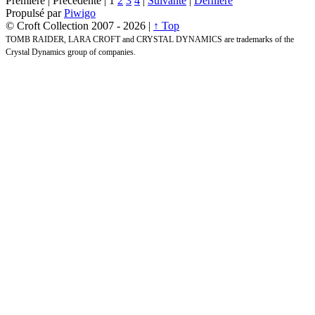
Première |
Précédente |
1
2
3
4
|
Suivante
|
Dernière
Propulsé par
Piwigo
© Croft Collection 2007 -
2026 |
↑ Top
TOMB RAIDER, LARA CROFT and CRYSTAL DYNAMICS are trademarks of the
Crystal Dynamics group of companies.