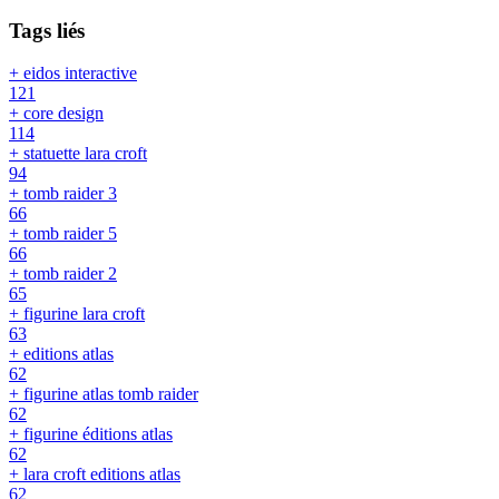
Tags liés
+ eidos interactive
121
+ core design
114
+ statuette lara croft
94
+ tomb raider 3
66
+ tomb raider 5
66
+ tomb raider 2
65
+ figurine lara croft
63
+ editions atlas
62
+ figurine atlas tomb raider
62
+ figurine éditions atlas
62
+ lara croft editions atlas
62