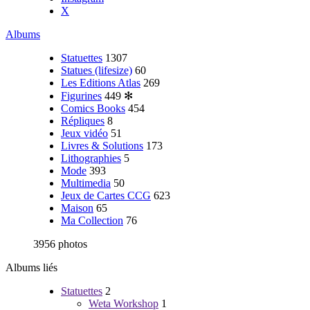
X
Albums
Statuettes
1307
Statues (lifesize)
60
Les Editions Atlas
269
Figurines
449
✻
Comics Books
454
Répliques
8
Jeux vidéo
51
Livres & Solutions
173
Lithographies
5
Mode
393
Multimedia
50
Jeux de Cartes CCG
623
Maison
65
Ma Collection
76
3956 photos
Albums liés
Statuettes
2
Weta Workshop
1