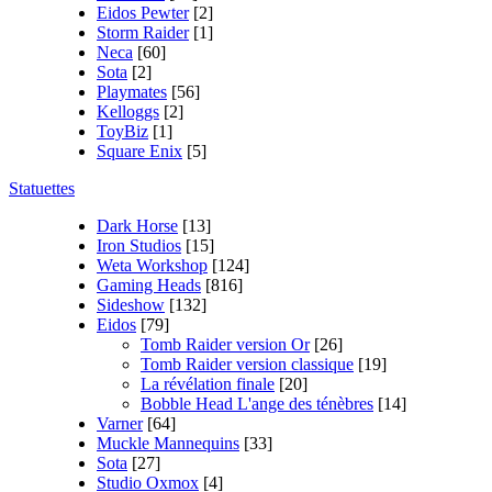
Eidos Pewter
[2]
Storm Raider
[1]
Neca
[60]
Sota
[2]
Playmates
[56]
Kelloggs
[2]
ToyBiz
[1]
Square Enix
[5]
Statuettes
Dark Horse
[13]
Iron Studios
[15]
Weta Workshop
[124]
Gaming Heads
[816]
Sideshow
[132]
Eidos
[79]
Tomb Raider version Or
[26]
Tomb Raider version classique
[19]
La révélation finale
[20]
Bobble Head L'ange des ténèbres
[14]
Varner
[64]
Muckle Mannequins
[33]
Sota
[27]
Studio Oxmox
[4]