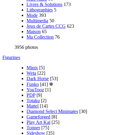
Livres & Solutions
173
Lithographies
5
Mode
393
Multimedia
50
Jeux de Cartes CCG
623
Maison
65
Ma Collection
76
3956 photos
Figurines
Minix
[5]
Weta
[22]
Dark Horse
[53]
Funko
[41]
✻
YouTooz
[1]
PDP
[9]
Totaku
[2]
Mattel
[14]
Diamond Select Minimates
[30]
Gameforged
[8]
Play Art Kaï
[25]
Tonner
[75]
Sideshow
[35]