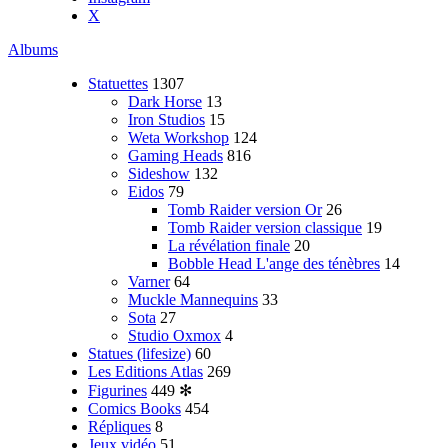
X
Albums
Statuettes
1307
Dark Horse
13
Iron Studios
15
Weta Workshop
124
Gaming Heads
816
Sideshow
132
Eidos
79
Tomb Raider version Or
26
Tomb Raider version classique
19
La révélation finale
20
Bobble Head L'ange des ténèbres
14
Varner
64
Muckle Mannequins
33
Sota
27
Studio Oxmox
4
Statues (lifesize)
60
Les Editions Atlas
269
Figurines
449
✻
Comics Books
454
Répliques
8
Jeux vidéo
51