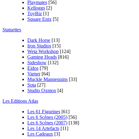
Playmates
[56]
Kelloggs
[2]
ToyBiz
[1]
Square Enix
[5]
Statuettes
Dark Horse
[13]
Iron Studios
[15]
Weta Workshop
[124]
Gaming Heads
[816]
Sideshow
[132]
Eidos
[79]
Varner
[64]
Muckle Mannequins
[33]
Sota
[27]
Studio Oxmox
[4]
Les Editions Atlas
Les 61 Figurines
[61]
Les 6 Scènes (2005)
[56]
Les 6 Scènes (2007)
[138]
Les 14 Artefacts
[11]
Les Cadeaux
[3]