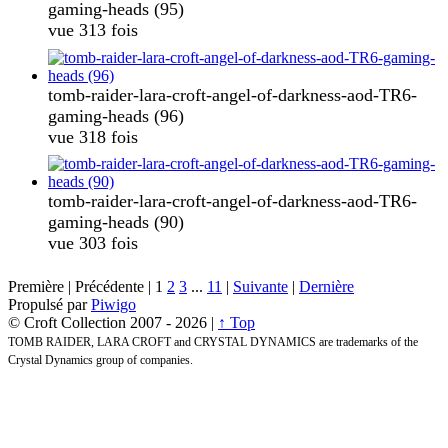
gaming-heads (95)
vue 313 fois
tomb-raider-lara-croft-angel-of-darkness-aod-TR6-
gaming-heads (96)
vue 318 fois
tomb-raider-lara-croft-angel-of-darkness-aod-TR6-
gaming-heads (90)
vue 303 fois
Première |
Précédente |
1
2
3
...
11
|
Suivante
|
Dernière
Propulsé par
Piwigo
© Croft Collection 2007 -
2026 |
↑ Top
TOMB RAIDER, LARA CROFT and CRYSTAL DYNAMICS are trademarks of the
Crystal Dynamics group of companies.