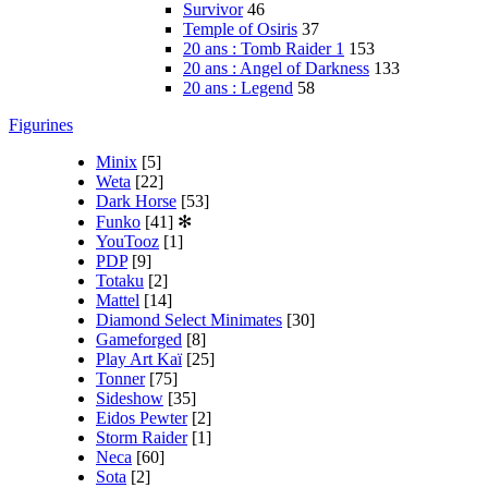
Survivor
46
Temple of Osiris
37
20 ans : Tomb Raider 1
153
20 ans : Angel of Darkness
133
20 ans : Legend
58
Figurines
Minix
[5]
Weta
[22]
Dark Horse
[53]
Funko
[41]
✻
YouTooz
[1]
PDP
[9]
Totaku
[2]
Mattel
[14]
Diamond Select Minimates
[30]
Gameforged
[8]
Play Art Kaï
[25]
Tonner
[75]
Sideshow
[35]
Eidos Pewter
[2]
Storm Raider
[1]
Neca
[60]
Sota
[2]