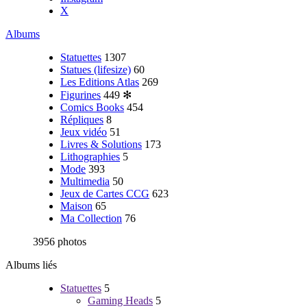
X
Albums
Statuettes
1307
Statues (lifesize)
60
Les Editions Atlas
269
Figurines
449
✻
Comics Books
454
Répliques
8
Jeux vidéo
51
Livres & Solutions
173
Lithographies
5
Mode
393
Multimedia
50
Jeux de Cartes CCG
623
Maison
65
Ma Collection
76
3956 photos
Albums liés
Statuettes
5
Gaming Heads
5