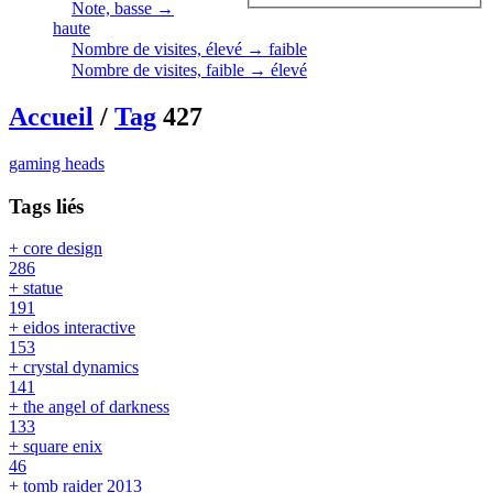
Note, basse →
haute
Nombre de visites, élevé → faible
Nombre de visites, faible → élevé
Accueil
/
Tag
427
gaming heads
Tags liés
+ core design
286
+ statue
191
+ eidos interactive
153
+ crystal dynamics
141
+ the angel of darkness
133
+ square enix
46
+ tomb raider 2013