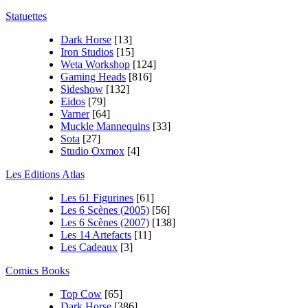
Statuettes
Dark Horse
[13]
Iron Studios
[15]
Weta Workshop
[124]
Gaming Heads
[816]
Sideshow
[132]
Eidos
[79]
Varner
[64]
Muckle Mannequins
[33]
Sota
[27]
Studio Oxmox
[4]
Les Editions Atlas
Les 61 Figurines
[61]
Les 6 Scènes (2005)
[56]
Les 6 Scènes (2007)
[138]
Les 14 Artefacts
[11]
Les Cadeaux
[3]
Comics Books
Top Cow
[65]
Dark Horse
[386]