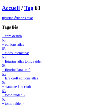
Accueil
/
Tag
63
figurine éditions atlas
Tags liés
+ core design
63
+ editions atlas
63
+ eidos interactive
63
+ figurine atlas tomb raider
63
+ figurine lara croft
63
+ lara croft editions atlas
63
+ statuette lara croft
63
+ tomb raider 3
62
+ tomb raider 4