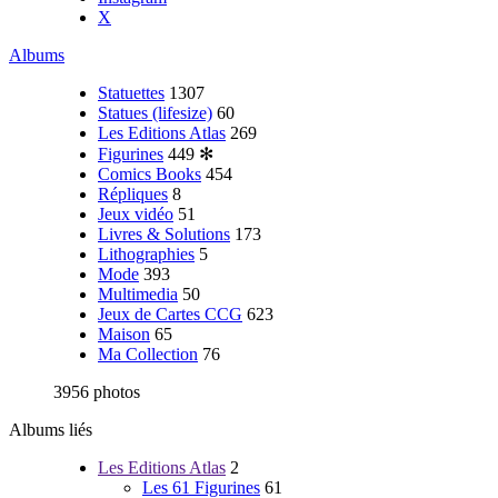
X
Albums
Statuettes
1307
Statues (lifesize)
60
Les Editions Atlas
269
Figurines
449
✻
Comics Books
454
Répliques
8
Jeux vidéo
51
Livres & Solutions
173
Lithographies
5
Mode
393
Multimedia
50
Jeux de Cartes CCG
623
Maison
65
Ma Collection
76
3956 photos
Albums liés
Les Editions Atlas
2
Les 61 Figurines
61