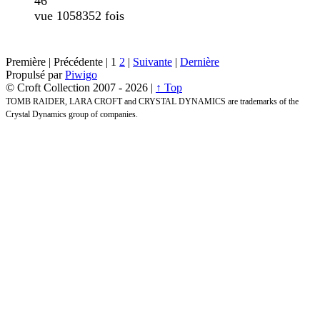
46
vue 1058352 fois
Première |
Précédente |
1
2
|
Suivante
|
Dernière
Propulsé par
Piwigo
© Croft Collection 2007 -
2026 |
↑ Top
TOMB RAIDER, LARA CROFT and CRYSTAL DYNAMICS are trademarks of the
Crystal Dynamics group of companies.