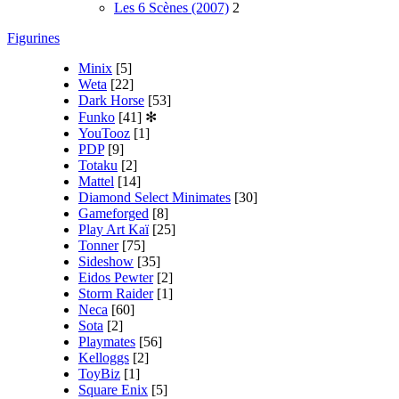
Les 6 Scènes (2007)
2
Figurines
Minix
[5]
Weta
[22]
Dark Horse
[53]
Funko
[41]
✻
YouTooz
[1]
PDP
[9]
Totaku
[2]
Mattel
[14]
Diamond Select Minimates
[30]
Gameforged
[8]
Play Art Kaï
[25]
Tonner
[75]
Sideshow
[35]
Eidos Pewter
[2]
Storm Raider
[1]
Neca
[60]
Sota
[2]
Playmates
[56]
Kelloggs
[2]
ToyBiz
[1]
Square Enix
[5]