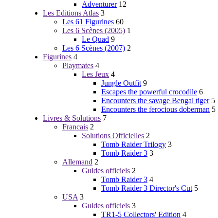
Adventurer
12
Les Editions Atlas
3
Les 61 Figurines
60
Les 6 Scènes (2005)
1
Le Quad
9
Les 6 Scènes (2007)
2
Figurines
4
Playmates
4
Les Jeux
4
Jungle Outfit
9
Escapes the powerful crocodile
6
Encounters the savage Bengal tiger
5
Encounters the ferocious doberman
5
Livres & Solutions
7
Francais
2
Solutions Officielles
2
Tomb Raider Trilogy
3
Tomb Raider 3
3
Allemand
2
Guides officiels
2
Tomb Raider 3
4
Tomb Raider 3 Director's Cut
5
USA
3
Guides officiels
3
TR1-5 Collectors' Edition
4