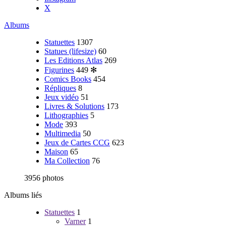
X
Albums
Statuettes
1307
Statues (lifesize)
60
Les Editions Atlas
269
Figurines
449
✻
Comics Books
454
Répliques
8
Jeux vidéo
51
Livres & Solutions
173
Lithographies
5
Mode
393
Multimedia
50
Jeux de Cartes CCG
623
Maison
65
Ma Collection
76
3956 photos
Albums liés
Statuettes
1
Varner
1