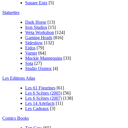
Square Enix
[5]
Statuettes
Dark Horse
[13]
Iron Studios
[15]
Weta Workshop
[124]
Gaming Heads
[816]
Sideshow
[132]
Eidos
[79]
Varner
[64]
Muckle Mannequins
[33]
Sota
[27]
Studio Oxmox
[4]
Les Editions Atlas
Les 61 Figurines
[61]
Les 6 Scènes (2005)
[56]
Les 6 Scènes (2007)
[138]
Les 14 Artefacts
[11]
Les Cadeaux
[3]
Comics Books
Top Cow
[65]