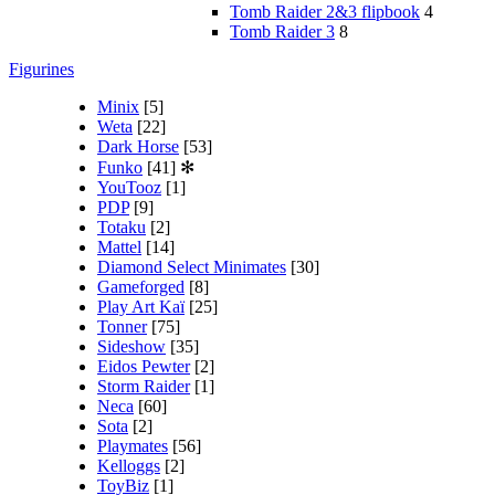
Tomb Raider 2&3 flipbook
4
Tomb Raider 3
8
Figurines
Minix
[5]
Weta
[22]
Dark Horse
[53]
Funko
[41]
✻
YouTooz
[1]
PDP
[9]
Totaku
[2]
Mattel
[14]
Diamond Select Minimates
[30]
Gameforged
[8]
Play Art Kaï
[25]
Tonner
[75]
Sideshow
[35]
Eidos Pewter
[2]
Storm Raider
[1]
Neca
[60]
Sota
[2]
Playmates
[56]
Kelloggs
[2]
ToyBiz
[1]