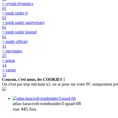
+ crystal dynamics
61
+ tomb raider 6
61
+ tomb raider anniversary
61
+ tomb raider legend
61
+ guide officiel
31
+ playmates
25
+ prima
14
+ varner
12
Coucou, c'est nous, les COOKIES !
On n'est pas trop méchant ici, on se pose sur votre PC uniquement pour c
atlas-laracroft-tombraider3-quad-08
vue 445 fois