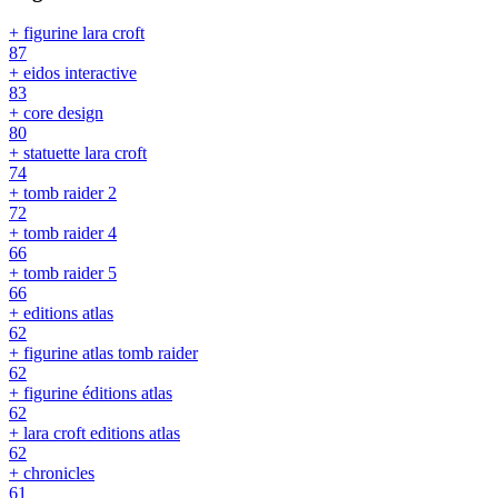
+ figurine lara croft
87
+ eidos interactive
83
+ core design
80
+ statuette lara croft
74
+ tomb raider 2
72
+ tomb raider 4
66
+ tomb raider 5
66
+ editions atlas
62
+ figurine atlas tomb raider
62
+ figurine éditions atlas
62
+ lara croft editions atlas
62
+ chronicles
61