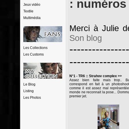
: numéros 
Jeux vidéo
Textile
Multimédia
Merci à Julie 
Son blog
---------------
Les Collections
Les Customs
---------------
N°1 - TR6 :: Strahov complex >>
Assez bien faite mais trop.. Ba
correspond en fait à un photosho
Le Blog
comme il est assez mal représenté
Listing
monde ne reconnait la pose... Domm
premier jet.
Les Photos