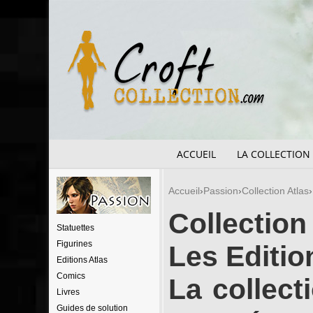
ACCUEIL
LA COLLECTION
Accueil
Passion
Collection Atlas
Collection
Statuettes
Figurines
Les Editio
Editions Atlas
Comics
La collect
Livres
Guides de solution