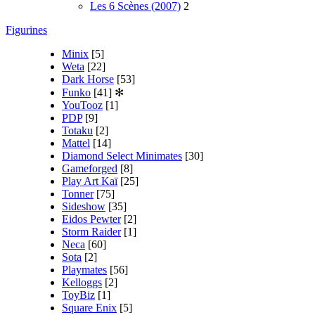
Les 6 Scènes (2007)
2
Figurines
Minix
[5]
Weta
[22]
Dark Horse
[53]
Funko
[41]
✻
YouTooz
[1]
PDP
[9]
Totaku
[2]
Mattel
[14]
Diamond Select Minimates
[30]
Gameforged
[8]
Play Art Kaï
[25]
Tonner
[75]
Sideshow
[35]
Eidos Pewter
[2]
Storm Raider
[1]
Neca
[60]
Sota
[2]
Playmates
[56]
Kelloggs
[2]
ToyBiz
[1]
Square Enix
[5]