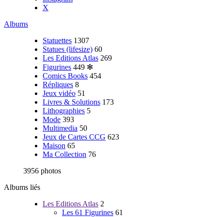
X
Albums
Statuettes
1307
Statues (lifesize)
60
Les Editions Atlas
269
Figurines
449
✻
Comics Books
454
Répliques
8
Jeux vidéo
51
Livres & Solutions
173
Lithographies
5
Mode
393
Multimedia
50
Jeux de Cartes CCG
623
Maison
65
Ma Collection
76
3956 photos
Albums liés
Les Editions Atlas
2
Les 61 Figurines
61