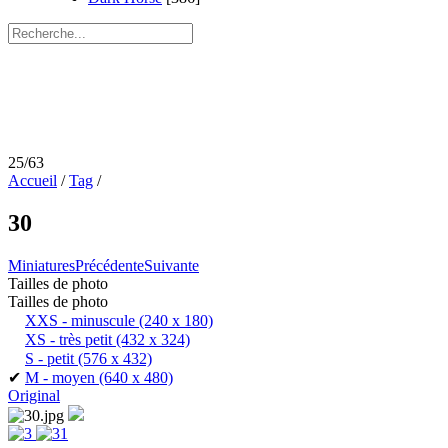
25/63
Accueil
/
Tag
/
30
Miniatures
Précédente
Suivante
Tailles de photo
Tailles de photo
XXS - minuscule
(240 x 180)
XS - très petit
(432 x 324)
S - petit
(576 x 432)
✔
M - moyen
(640 x 480)
Original