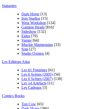
Statuettes
Dark Horse
[13]
Iron Studios
[15]
Weta Workshop
[124]
Gaming Heads
[816]
Sideshow
[132]
Eidos
[79]
Varner
[64]
Muckle Mannequins
[33]
Sota
[27]
Studio Oxmox
[4]
Les Editions Atlas
Les 61 Figurines
[61]
Les 6 Scènes (2005)
[56]
Les 6 Scènes (2007)
[138]
Les 14 Artefacts
[11]
Les Cadeaux
[3]
Comics Books
Top Cow
[65]
Dark Horse
[386]