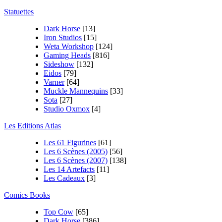
Statuettes
Dark Horse
[13]
Iron Studios
[15]
Weta Workshop
[124]
Gaming Heads
[816]
Sideshow
[132]
Eidos
[79]
Varner
[64]
Muckle Mannequins
[33]
Sota
[27]
Studio Oxmox
[4]
Les Editions Atlas
Les 61 Figurines
[61]
Les 6 Scènes (2005)
[56]
Les 6 Scènes (2007)
[138]
Les 14 Artefacts
[11]
Les Cadeaux
[3]
Comics Books
Top Cow
[65]
Dark Horse
[386]