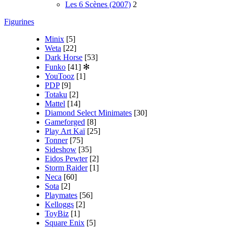
Les 6 Scènes (2007)
2
Figurines
Minix
[5]
Weta
[22]
Dark Horse
[53]
Funko
[41]
✻
YouTooz
[1]
PDP
[9]
Totaku
[2]
Mattel
[14]
Diamond Select Minimates
[30]
Gameforged
[8]
Play Art Kaï
[25]
Tonner
[75]
Sideshow
[35]
Eidos Pewter
[2]
Storm Raider
[1]
Neca
[60]
Sota
[2]
Playmates
[56]
Kelloggs
[2]
ToyBiz
[1]
Square Enix
[5]