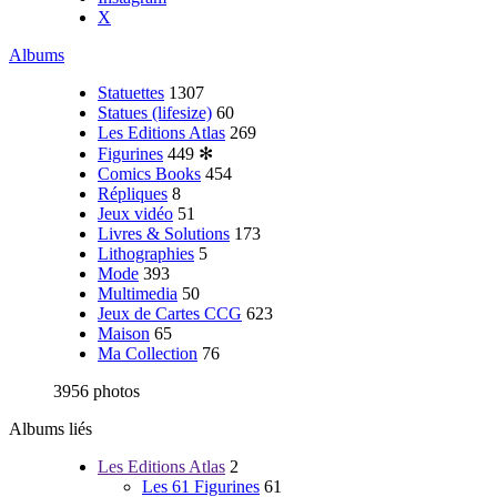
X
Albums
Statuettes
1307
Statues (lifesize)
60
Les Editions Atlas
269
Figurines
449
✻
Comics Books
454
Répliques
8
Jeux vidéo
51
Livres & Solutions
173
Lithographies
5
Mode
393
Multimedia
50
Jeux de Cartes CCG
623
Maison
65
Ma Collection
76
3956 photos
Albums liés
Les Editions Atlas
2
Les 61 Figurines
61