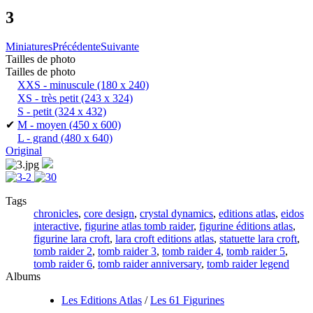
3
Miniatures
Précédente
Suivante
Tailles de photo
Tailles de photo
XXS - minuscule
(180 x 240)
XS - très petit
(243 x 324)
S - petit
(324 x 432)
✔
M - moyen
(450 x 600)
L - grand
(480 x 640)
Original
Tags
chronicles
,
core design
,
crystal dynamics
,
editions atlas
,
eidos
interactive
,
figurine atlas tomb raider
,
figurine éditions atlas
,
figurine lara croft
,
lara croft editions atlas
,
statuette lara croft
,
tomb raider 2
,
tomb raider 3
,
tomb raider 4
,
tomb raider 5
,
tomb raider 6
,
tomb raider anniversary
,
tomb raider legend
Albums
Les Editions Atlas
/
Les 61 Figurines