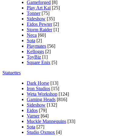
Gameforged
[8]
Play Art Kaï
[25]
Tonner
[75]
Sideshow
[35]
Eidos Pewter
[2]
Storm Raider
[1]
Neca
[60]
Sota
[2]
Playmates
[56]
Kelloggs
[2]
ToyBiz
[1]
Square Enix
[5]
Statuettes
Dark Horse
[13]
Iron Studios
[15]
Weta Workshop
[124]
Gaming Heads
[816]
Sideshow
[132]
Eidos
[79]
Varner
[64]
Muckle Mannequins
[33]
Sota
[27]
Studio Oxmox
[4]