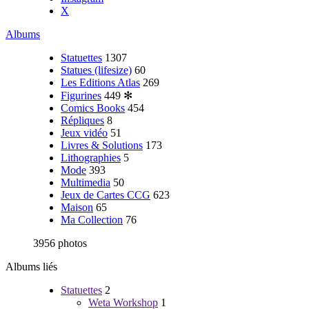
X
Albums
Statuettes
1307
Statues (lifesize)
60
Les Editions Atlas
269
Figurines
449
✻
Comics Books
454
Répliques
8
Jeux vidéo
51
Livres & Solutions
173
Lithographies
5
Mode
393
Multimedia
50
Jeux de Cartes CCG
623
Maison
65
Ma Collection
76
3956 photos
Albums liés
Statuettes
2
Weta Workshop
1