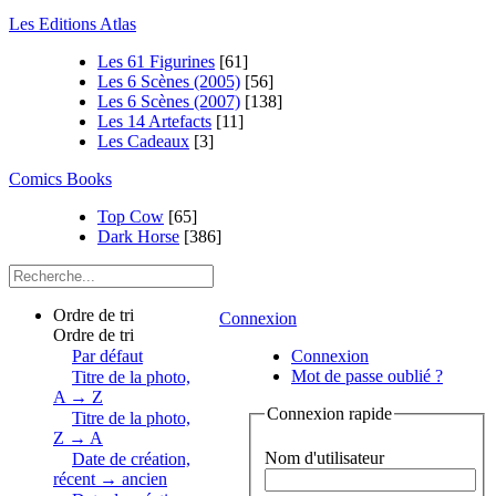
Les Editions Atlas
Les 61 Figurines
[61]
Les 6 Scènes (2005)
[56]
Les 6 Scènes (2007)
[138]
Les 14 Artefacts
[11]
Les Cadeaux
[3]
Comics Books
Top Cow
[65]
Dark Horse
[386]
Ordre de tri
Connexion
Ordre de tri
Par défaut
Connexion
Mot de passe oublié ?
Titre de la photo,
A → Z
Connexion rapide
Titre de la photo,
Z → A
Nom d'utilisateur
Date de création,
récent → ancien