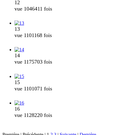
12
vue 1046411 fois
13
vue 1101168 fois
14
vue 1175703 fois
15
vue 1101071 fois
16
vue 1128220 fois
Première |
Précédente |
1
2
3
|
Suivante
|
Dernière