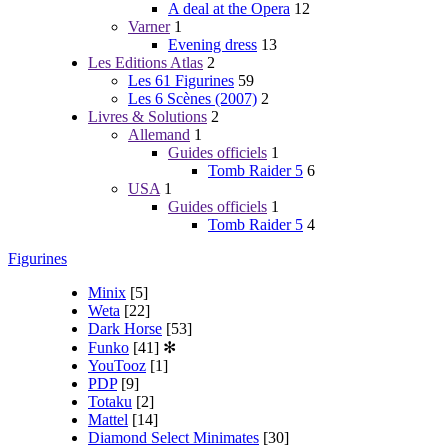
A deal at the Opera
12
Varner
1
Evening dress
13
Les Editions Atlas
2
Les 61 Figurines
59
Les 6 Scènes (2007)
2
Livres & Solutions
2
Allemand
1
Guides officiels
1
Tomb Raider 5
6
USA
1
Guides officiels
1
Tomb Raider 5
4
Figurines
Minix
[5]
Weta
[22]
Dark Horse
[53]
Funko
[41]
✻
YouTooz
[1]
PDP
[9]
Totaku
[2]
Mattel
[14]
Diamond Select Minimates
[30]