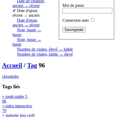
Date de création,
Mot de passe
ancien → récent
✔
Date d'ajout,
récent → ancien
Connexion auto
Date d'ajout,
ancien → récent
Note, haute →
basse
Note, basse →
haute
Nombre de visites, élevé → faible
Nombre de visites, faible → élevé
Accueil
/
Tag
96
chronicles
Tags liés
+ tomb raider 5
96
+ eidos interactive
79
+ statuette lara croft