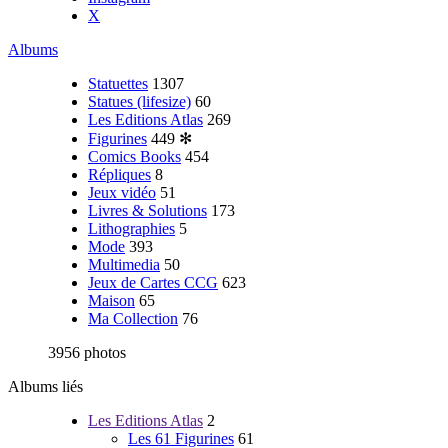
X
Albums
Statuettes
1307
Statues (lifesize)
60
Les Editions Atlas
269
Figurines
449
✻
Comics Books
454
Répliques
8
Jeux vidéo
51
Livres & Solutions
173
Lithographies
5
Mode
393
Multimedia
50
Jeux de Cartes CCG
623
Maison
65
Ma Collection
76
3956 photos
Albums liés
Les Editions Atlas
2
Les 61 Figurines
61