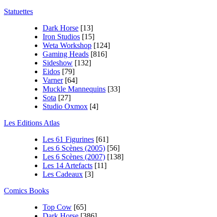
Statuettes
Dark Horse
[13]
Iron Studios
[15]
Weta Workshop
[124]
Gaming Heads
[816]
Sideshow
[132]
Eidos
[79]
Varner
[64]
Muckle Mannequins
[33]
Sota
[27]
Studio Oxmox
[4]
Les Editions Atlas
Les 61 Figurines
[61]
Les 6 Scènes (2005)
[56]
Les 6 Scènes (2007)
[138]
Les 14 Artefacts
[11]
Les Cadeaux
[3]
Comics Books
Top Cow
[65]
Dark Horse
[386]