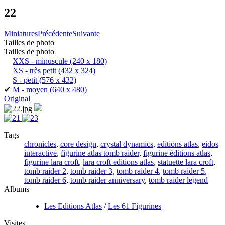
22
Miniatures
Précédente
Suivante
Tailles de photo
Tailles de photo
XXS - minuscule
(240 x 180)
XS - très petit
(432 x 324)
S - petit
(576 x 432)
✔
M - moyen
(640 x 480)
Original
Tags
chronicles
,
core design
,
crystal dynamics
,
editions atlas
,
eidos
interactive
,
figurine atlas tomb raider
,
figurine éditions atlas
,
figurine lara croft
,
lara croft editions atlas
,
statuette lara croft
,
tomb raider 2
,
tomb raider 3
,
tomb raider 4
,
tomb raider 5
,
tomb raider 6
,
tomb raider anniversary
,
tomb raider legend
Albums
Les Editions Atlas
/
Les 61 Figurines
Visites