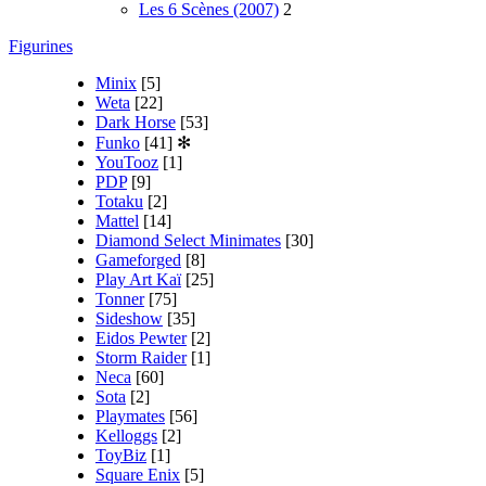
Les 6 Scènes (2007)
2
Figurines
Minix
[5]
Weta
[22]
Dark Horse
[53]
Funko
[41]
✻
YouTooz
[1]
PDP
[9]
Totaku
[2]
Mattel
[14]
Diamond Select Minimates
[30]
Gameforged
[8]
Play Art Kaï
[25]
Tonner
[75]
Sideshow
[35]
Eidos Pewter
[2]
Storm Raider
[1]
Neca
[60]
Sota
[2]
Playmates
[56]
Kelloggs
[2]
ToyBiz
[1]
Square Enix
[5]