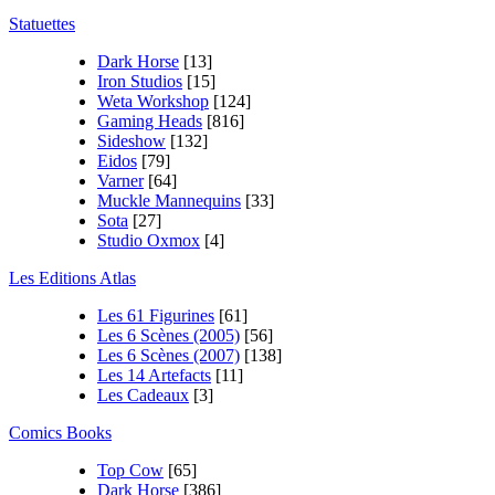
Statuettes
Dark Horse
[13]
Iron Studios
[15]
Weta Workshop
[124]
Gaming Heads
[816]
Sideshow
[132]
Eidos
[79]
Varner
[64]
Muckle Mannequins
[33]
Sota
[27]
Studio Oxmox
[4]
Les Editions Atlas
Les 61 Figurines
[61]
Les 6 Scènes (2005)
[56]
Les 6 Scènes (2007)
[138]
Les 14 Artefacts
[11]
Les Cadeaux
[3]
Comics Books
Top Cow
[65]
Dark Horse
[386]