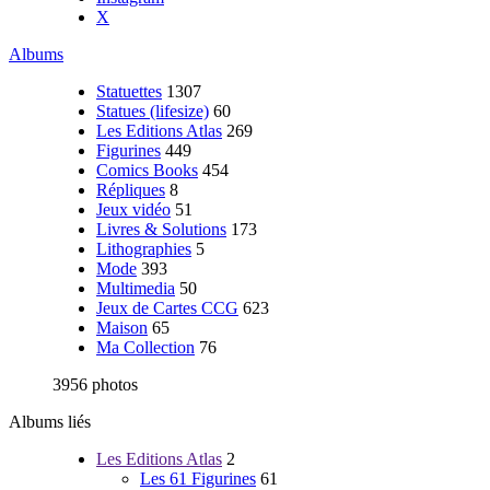
X
Albums
Statuettes
1307
Statues (lifesize)
60
Les Editions Atlas
269
Figurines
449
Comics Books
454
Répliques
8
Jeux vidéo
51
Livres & Solutions
173
Lithographies
5
Mode
393
Multimedia
50
Jeux de Cartes CCG
623
Maison
65
Ma Collection
76
3956 photos
Albums liés
Les Editions Atlas
2
Les 61 Figurines
61