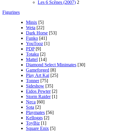
Les 6 Scènes (2007)
2
Figurines
Minix
[5]
Weta
[22]
Dark Horse
[53]
Funko
[41]
YouTooz
[1]
PDP
[9]
Totaku
[2]
Mattel
[14]
Diamond Select Minimates
[30]
Gameforged
[8]
Play Art Kaï
[25]
Tonner
[75]
Sideshow
[35]
Eidos Pewter
[2]
Storm Raider
[1]
Neca
[60]
Sota
[2]
Playmates
[56]
Kelloggs
[2]
ToyBiz
[1]
Square Enix
[5]