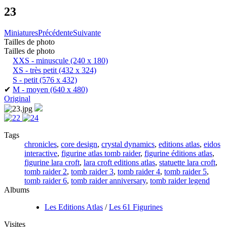
23
Miniatures
Précédente
Suivante
Tailles de photo
Tailles de photo
XXS - minuscule
(240 x 180)
XS - très petit
(432 x 324)
S - petit
(576 x 432)
✔
M - moyen
(640 x 480)
Original
Tags
chronicles
,
core design
,
crystal dynamics
,
editions atlas
,
eidos
interactive
,
figurine atlas tomb raider
,
figurine éditions atlas
,
figurine lara croft
,
lara croft editions atlas
,
statuette lara croft
,
tomb raider 2
,
tomb raider 3
,
tomb raider 4
,
tomb raider 5
,
tomb raider 6
,
tomb raider anniversary
,
tomb raider legend
Albums
Les Editions Atlas
/
Les 61 Figurines
Visites