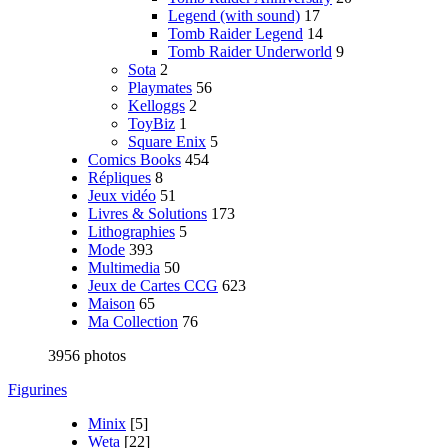
Legend (with sound)
17
Tomb Raider Legend
14
Tomb Raider Underworld
9
Sota
2
Playmates
56
Kelloggs
2
ToyBiz
1
Square Enix
5
Comics Books
454
Répliques
8
Jeux vidéo
51
Livres & Solutions
173
Lithographies
5
Mode
393
Multimedia
50
Jeux de Cartes CCG
623
Maison
65
Ma Collection
76
3956 photos
Figurines
Minix
[5]
Weta
[22]