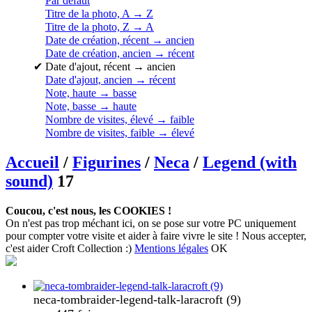
Par défaut
Titre de la photo, A → Z
Titre de la photo, Z → A
Date de création, récent → ancien
Date de création, ancien → récent
✔
Date d'ajout, récent → ancien
Date d'ajout, ancien → récent
Note, haute → basse
Note, basse → haute
Nombre de visites, élevé → faible
Nombre de visites, faible → élevé
Accueil
/
Figurines
/
Neca
/
Legend (with
sound)
17
Coucou, c'est nous, les COOKIES !
On n'est pas trop méchant ici, on se pose sur votre PC uniquement
pour compter votre visite et aider à faire vivre le site ! Nous accepter,
c'est aider Croft Collection :)
Mentions légales
OK
neca-tombraider-legend-talk-laracroft (9)