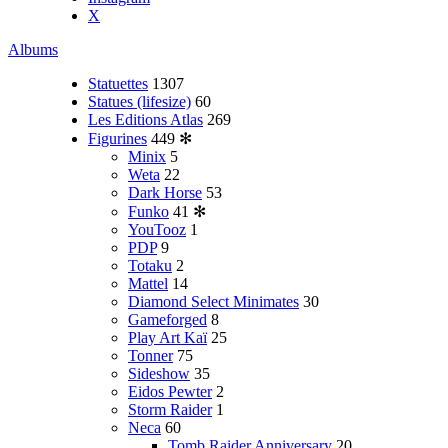
X
Albums
Statuettes
1307
Statues (lifesize)
60
Les Editions Atlas
269
Figurines
449
✻
Minix
5
Weta
22
Dark Horse
53
Funko
41
✻
YouTooz
1
PDP
9
Totaku
2
Mattel
14
Diamond Select Minimates
30
Gameforged
8
Play Art Kaï
25
Tonner
75
Sideshow
35
Eidos Pewter
2
Storm Raider
1
Neca
60
Tomb Raider Anniversary
20