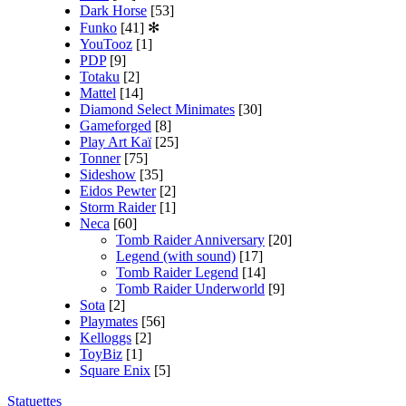
Dark Horse
[53]
Funko
[41]
✻
YouTooz
[1]
PDP
[9]
Totaku
[2]
Mattel
[14]
Diamond Select Minimates
[30]
Gameforged
[8]
Play Art Kaï
[25]
Tonner
[75]
Sideshow
[35]
Eidos Pewter
[2]
Storm Raider
[1]
Neca
[60]
Tomb Raider Anniversary
[20]
Legend (with sound)
[17]
Tomb Raider Legend
[14]
Tomb Raider Underworld
[9]
Sota
[2]
Playmates
[56]
Kelloggs
[2]
ToyBiz
[1]
Square Enix
[5]
Statuettes