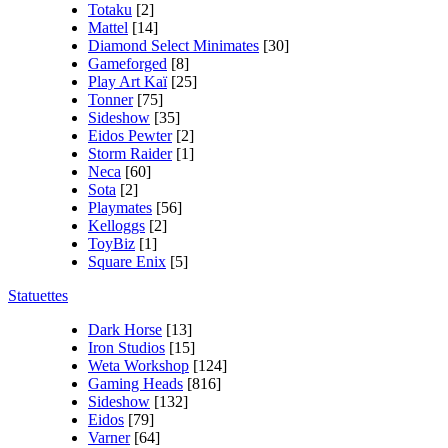
Totaku
[2]
Mattel
[14]
Diamond Select Minimates
[30]
Gameforged
[8]
Play Art Kaï
[25]
Tonner
[75]
Sideshow
[35]
Eidos Pewter
[2]
Storm Raider
[1]
Neca
[60]
Sota
[2]
Playmates
[56]
Kelloggs
[2]
ToyBiz
[1]
Square Enix
[5]
Statuettes
Dark Horse
[13]
Iron Studios
[15]
Weta Workshop
[124]
Gaming Heads
[816]
Sideshow
[132]
Eidos
[79]
Varner
[64]