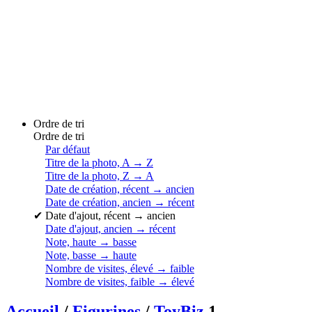
Ordre de tri
Ordre de tri
Par défaut
Titre de la photo, A → Z
Titre de la photo, Z → A
Date de création, récent → ancien
Date de création, ancien → récent
✔
Date d'ajout, récent → ancien
Date d'ajout, ancien → récent
Note, haute → basse
Note, basse → haute
Nombre de visites, élevé → faible
Nombre de visites, faible → élevé
Accueil
/
Figurines
/
ToyBiz
1