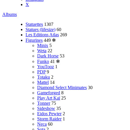
X
Albums
Statuettes
1307
Statues (lifesize)
60
Les Editions Atlas
269
Figurines
449
✻
Minix
5
Weta
22
Dark Horse
53
Funko
41
✻
YouTooz
1
PDP
9
Totaku
2
Mattel
14
Diamond Select Minimates
30
Gameforged
8
Play Art Kaï
25
Tonner
75
Sideshow
35
Eidos Pewter
2
Storm Raider
1
Neca
60
Sota
2