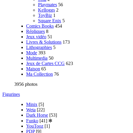
Playmates
56
Kelloggs
2
ToyBiz
1
Square Enix
5
Comics Books
454
Répliques
8
Jeux vidéo
51
Livres & Solutions
173
Lithographies
5
Mode
393
Multimedia
50
Jeux de Cartes CCG
623
Maison
65
Ma Collection
76
3956 photos
Figurines
Minix
[5]
Weta
[22]
Dark Horse
[53]
Funko
[41]
✻
YouTooz
[1]
PDP
[9]