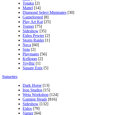
Totaku
[2]
Mattel
[14]
Diamond Select Minimates
[30]
Gameforged
[8]
Play Art Kaï
[25]
Tonner
[75]
Sideshow
[35]
Eidos Pewter
[2]
Storm Raider
[1]
Neca
[60]
Sota
[2]
Playmates
[56]
Kelloggs
[2]
ToyBiz
[1]
Square Enix
[5]
Statuettes
Dark Horse
[13]
Iron Studios
[15]
Weta Workshop
[124]
Gaming Heads
[816]
Sideshow
[132]
Eidos
[79]
Varner
[64]