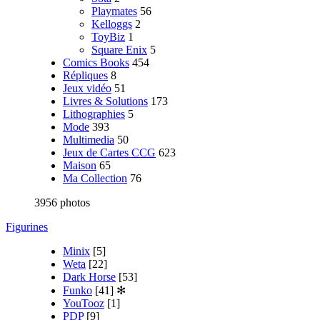
Playmates
56
Kelloggs
2
ToyBiz
1
Square Enix
5
Comics Books
454
Répliques
8
Jeux vidéo
51
Livres & Solutions
173
Lithographies
5
Mode
393
Multimedia
50
Jeux de Cartes CCG
623
Maison
65
Ma Collection
76
3956 photos
Figurines
Minix
[5]
Weta
[22]
Dark Horse
[53]
Funko
[41]
✻
YouTooz
[1]
PDP
[9]