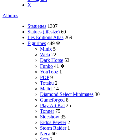
X
Albums
Statuettes
1307
Statues (lifesize)
60
Les Editions Atlas
269
Figurines
449
✻
Minix
5
Weta
22
Dark Horse
53
Funko
41
✻
YouTooz
1
PDP
9
Totaku
2
Mattel
14
Diamond Select Minimates
30
Gameforged
8
Play Art Kaï
25
Tonner
75
Sideshow
35
Eidos Pewter
2
Storm Raider
1
Neca
60
Sota
2