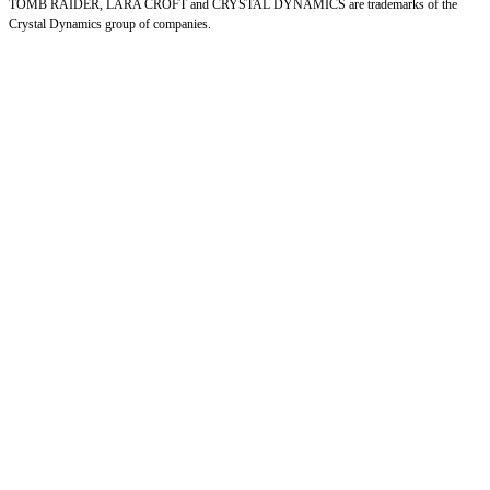
TOMB RAIDER, LARA CROFT and CRYSTAL DYNAMICS are trademarks of the
Crystal Dynamics group of companies.