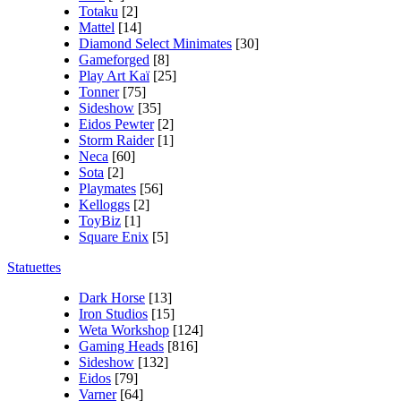
Totaku
[2]
Mattel
[14]
Diamond Select Minimates
[30]
Gameforged
[8]
Play Art Kaï
[25]
Tonner
[75]
Sideshow
[35]
Eidos Pewter
[2]
Storm Raider
[1]
Neca
[60]
Sota
[2]
Playmates
[56]
Kelloggs
[2]
ToyBiz
[1]
Square Enix
[5]
Statuettes
Dark Horse
[13]
Iron Studios
[15]
Weta Workshop
[124]
Gaming Heads
[816]
Sideshow
[132]
Eidos
[79]
Varner
[64]