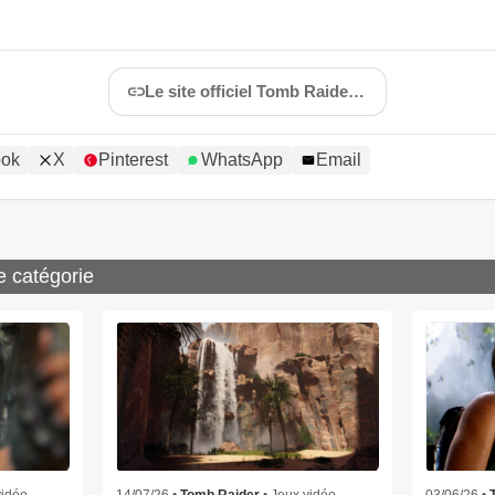
Le site officiel Tomb Raider (EN)
ook
X
Pinterest
WhatsApp
Email
e catégorie
vidéo
14/07/26 •
Tomb Raider
• Jeux vidéo
03/06/26 •