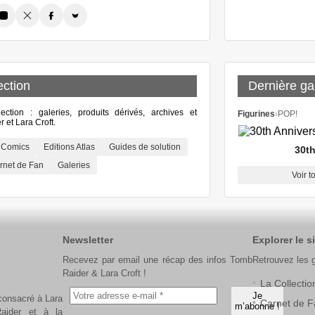
ection
Dernière gal
lection : galeries, produits dérivés, archives et
Figurines
›
POP!
 et Lara Croft.
Comics
Editions Atlas
Guides de solution
30th
rnet de Fan
Galeries
Voir t
Newsletter
Explorer le si
Recevez par email une récap des infos Tomb
Retrouvez les 
Raider & Lara Croft !
La Collectio
 consacré à Lara
Carnet de F
aider et à la