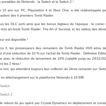
 portables de Nintendo : la Switch et la Switch 2 !
y a 10 ans sur PC, Playstation 4 et Xbox One, a été redéveloppée pa
masters des 6 premiers Tomb Raider.
ous les DLC sorti ainsi que les bonus digitaux de l’époque : le comi
 mini art-book Tomb Raider: The Art of Survival, et les vidéos des dév
ur est disponible !
ns 3, les possesseurs des remasters de Tomb Raider I/II/II et/ou d
t d’une réduction de 10 % sur l’achat de Tomb Raider : Definitive Editi
le avec la réduction de lancement de 10%
(valable jusqu’au 24/11/20
t les 2 titres !
oi, qui attendent toujours leur collector du 2ème remaster sur Swit
i en téléchargement sur la plateforme Nintendo à 19,99€.
Switch
Switch 2
le reboot du jeu opéré par Crystal Dynamics en déplacement et constat