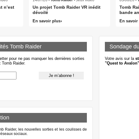
t n’est
Un projet Tomb Raider VR inédit
Tomb Raid
dévoilé
bande an
En savoir plus
En savoir
ités Tomb Raider
Sondage d
etter pour ne pas manquer les dernières sorties
Votre avis sur la
st
t Tomb Raider.
"Quest to Avalon
tion
 Raider, les nouvelles sorties et les coulisses de
s réseaux sociaux.