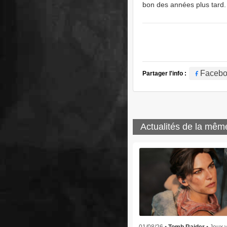
bon des années plus tard.
Faceb
Partager l'info :
Actualités de la mêm
01/08/26 •
Tomb Raider
• Jeux 