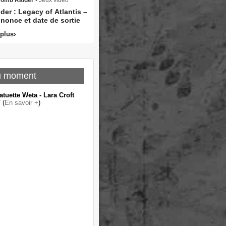
er : Legacy of Atlantis –
nonce et date de sortie
 plus
u moment
atuette Weta - Lara Croft
"
(
En savoir +
)