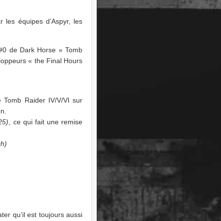
r les équipes d’Aspyr, les
c #0 de Dark Horse « Tomb
eloppeurs « the Final Hours
e Tomb Raider IV/V/VI sur
on.
25)
, ce qui fait une remise
ch)
er qu’il est toujours aussi