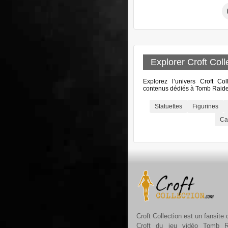
Explorer Croft Coll
Explorez l’univers Croft Col
contenus dédiés à Tomb Raider
Statuettes
Figurines
Ca
Croft Collection est un fansite
Croft du jeu vidéo Tomb R