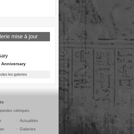
erie mise à jour
 Anniversary
outes les galeries
te
grandes rubriques.
n
Actualités
an
Galeries