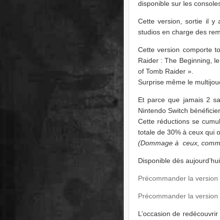
disponible sur les consoles
Cette version, sortie il 
studios en charge des re
Cette version comporte t
Raider : The Beginning, le
of Tomb Raider ».
Surprise même le multijoue
Et parce que jamais 2 sa
Nintendo Switch bénéficien
Cette réductions se cumu
totale de 30% à ceux qui on
(Dommage à ceux, comme m
Disponible dès aujourd’hu
Précommander la version 
Précommander la version 
L’occasion de redécouvrir 