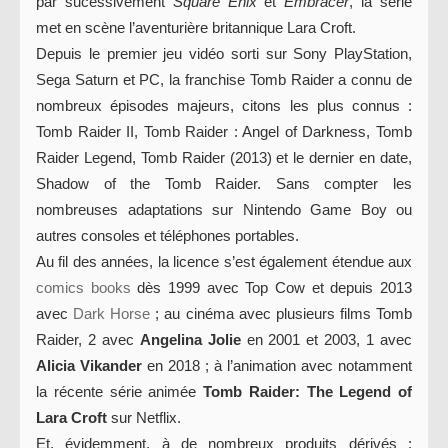
par sucessivement
Square Enix
et
Embracer
, la série
met en scène l’aventurière britannique Lara Croft.
Depuis le premier jeu vidéo sorti sur Sony PlayStation,
Sega Saturn et PC, la franchise Tomb Raider a connu de
nombreux épisodes majeurs, citons les plus connus :
Tomb Raider II, Tomb Raider : Angel of Darkness, Tomb
Raider Legend, Tomb Raider (2013) et le dernier en date,
Shadow of the Tomb Raider. Sans compter les
nombreuses adaptations sur Nintendo Game Boy ou
autres consoles et téléphones portables.
Au fil des années, la licence s’est également étendue aux
comics books
dès 1999 avec Top Cow et depuis 2013
avec
Dark Horse
; au cinéma avec plusieurs films Tomb
Raider, 2 avec
Angelina Jolie
en 2001 et 2003, 1 avec
Alicia Vikander
en 2018 ; à l’animation avec notamment
la récente série animée
Tomb Raider: The Legend of
Lara Croft
sur Netflix.
Et, évidemment, à de nombreux produits dérivés :