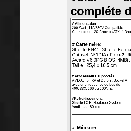
compléte d
# Alimentation
:
200 Watt , 115/230V Compatible
Connecteurs: 20-Broches ATX, 4-Br
#
Carte mére
:
Shuttle FN45, Shuttle-Forma
Chipset: NVIDIA nForce2 Ul
Award V6.0PG BIOS, 4MBit 
Taille : 25,4 x 18,5 cm
#
Processeurs supportés
:
AMD Athlon XP et Duron , Sockel A
avec une fréquence de bus de
400, 333, 266 ou 200Mhz
#Refroidissement
:
Shuttle I.C.E. Heatpipe-System
Ventilateur 80mm
#
Mémoire
: