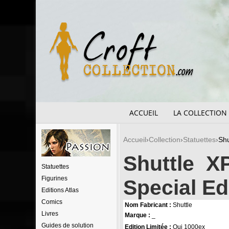
ACCUEIL
LA COLLECTION
Accueil
Collection
Statuettes
Shu
Shuttle X
Statuettes
Figurines
Special Ed
Editions Atlas
Comics
Nom Fabricant :
Shuttle
Livres
Marque :
_
Guides de solution
Edition Limitée :
Oui 1000ex