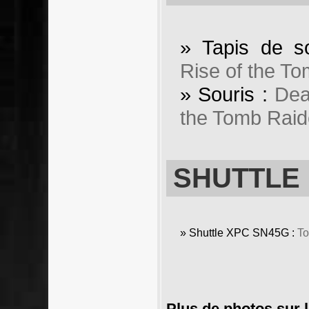
» Tapis de s
Rise of the T
» Souris :
Dea
the Tomb Raid
SHUTTLE
» Shuttle XPC SN45G :
To
Plus de photos sur 