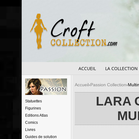
ACCUEIL
LA COLLECTION
Accueil
Passion Collection
Multi
LARA 
Statuettes
Figurines
MU
Editions Atlas
Comics
Livres
Guides de solution