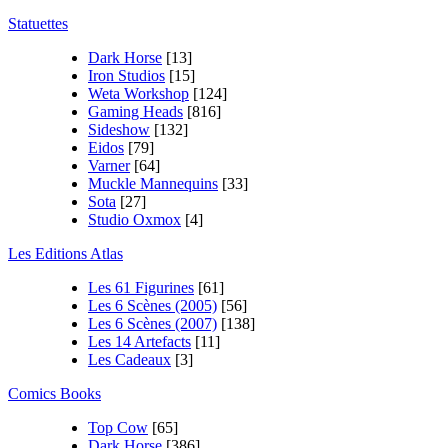
Statuettes
Dark Horse
[13]
Iron Studios
[15]
Weta Workshop
[124]
Gaming Heads
[816]
Sideshow
[132]
Eidos
[79]
Varner
[64]
Muckle Mannequins
[33]
Sota
[27]
Studio Oxmox
[4]
Les Editions Atlas
Les 61 Figurines
[61]
Les 6 Scènes (2005)
[56]
Les 6 Scènes (2007)
[138]
Les 14 Artefacts
[11]
Les Cadeaux
[3]
Comics Books
Top Cow
[65]
Dark Horse
[386]