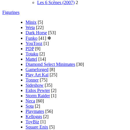
Les 6 Scènes (2007)
2
Figurines
Minix
[5]
Weta
[22]
Dark Horse
[53]
Funko
[41]
✻
YouTooz
[1]
PDP
[9]
Totaku
[2]
Mattel
[14]
Diamond Select Minimates
[30]
Gameforged
[8]
Play Art Kaï
[25]
Tonner
[75]
Sideshow
[35]
Eidos Pewter
[2]
Storm Raider
[1]
Neca
[60]
Sota
[2]
Playmates
[56]
Kelloggs
[2]
ToyBiz
[1]
Square Enix
[5]