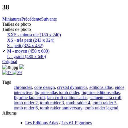
38
Miniatures
Précédente
Suivante
Tailles de photo
Tailles de photo
XXS - minuscule
(180 x 240)
XS - très petit
(243 x 324)
S - petit
(324 x 432)
✔
M - moyen
(450 x 600)
L - grand
(480 x 640)
Original
Tags
chronicles
,
core design
,
crystal dynamics
,
editions atlas
,
eidos
interactive
,
figurine atlas tomb raider
,
figurine éditions atlas
,
figurine lara croft
,
lara croft editions atlas
,
statuette lara croft
,
tomb raider 2
,
tomb raider 3
,
tomb raider 4
,
tomb raider 5
,
tomb raider 6
,
tomb raider anniversary
,
tomb raider legend
Albums
Les Editions Atlas
/
Les 61 Figurines