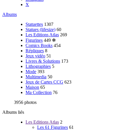
X
Albums
Statuettes
1307
Statues (lifesize)
60
Les Editions Atlas
269
Figurines
449
✻
Comics Books
454
Répliques
8
Jeux vidéo
51
Livres & Solutions
173
Lithographies
5
Mode
393
Multimedia
50
Jeux de Cartes CCG
623
Maison
65
Ma Collection
76
3956 photos
Albums liés
Les Editions Atlas
2
Les 61 Figurines
61