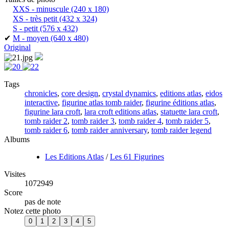
XXS - minuscule
(240 x 180)
XS - très petit
(432 x 324)
S - petit
(576 x 432)
✔
M - moyen
(640 x 480)
Original
Tags
chronicles
,
core design
,
crystal dynamics
,
editions atlas
,
eidos
interactive
,
figurine atlas tomb raider
,
figurine éditions atlas
,
figurine lara croft
,
lara croft editions atlas
,
statuette lara croft
,
tomb raider 2
,
tomb raider 3
,
tomb raider 4
,
tomb raider 5
,
tomb raider 6
,
tomb raider anniversary
,
tomb raider legend
Albums
Les Editions Atlas
/
Les 61 Figurines
Visites
1072949
Score
pas de note
Notez cette photo