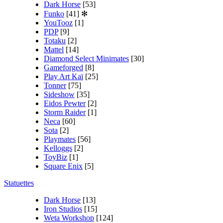
Dark Horse
[53]
Funko
[41]
✻
YouTooz
[1]
PDP
[9]
Totaku
[2]
Mattel
[14]
Diamond Select Minimates
[30]
Gameforged
[8]
Play Art Kaï
[25]
Tonner
[75]
Sideshow
[35]
Eidos Pewter
[2]
Storm Raider
[1]
Neca
[60]
Sota
[2]
Playmates
[56]
Kelloggs
[2]
ToyBiz
[1]
Square Enix
[5]
Statuettes
Dark Horse
[13]
Iron Studios
[15]
Weta Workshop
[124]