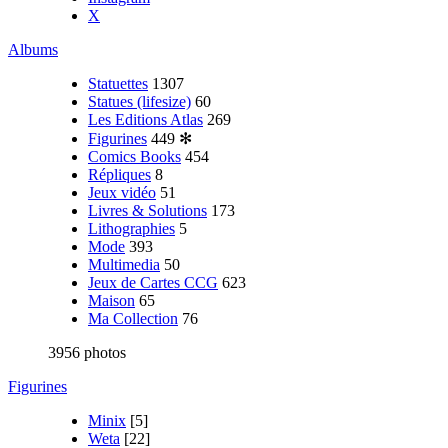
X
Albums
Statuettes
1307
Statues (lifesize)
60
Les Editions Atlas
269
Figurines
449
✻
Comics Books
454
Répliques
8
Jeux vidéo
51
Livres & Solutions
173
Lithographies
5
Mode
393
Multimedia
50
Jeux de Cartes CCG
623
Maison
65
Ma Collection
76
3956 photos
Figurines
Minix
[5]
Weta
[22]