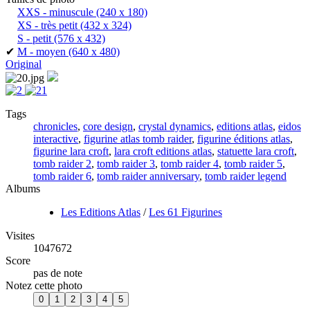
XXS - minuscule
(240 x 180)
XS - très petit
(432 x 324)
S - petit
(576 x 432)
✔
M - moyen
(640 x 480)
Original
Tags
chronicles
,
core design
,
crystal dynamics
,
editions atlas
,
eidos
interactive
,
figurine atlas tomb raider
,
figurine éditions atlas
,
figurine lara croft
,
lara croft editions atlas
,
statuette lara croft
,
tomb raider 2
,
tomb raider 3
,
tomb raider 4
,
tomb raider 5
,
tomb raider 6
,
tomb raider anniversary
,
tomb raider legend
Albums
Les Editions Atlas
/
Les 61 Figurines
Visites
1047672
Score
pas de note
Notez cette photo