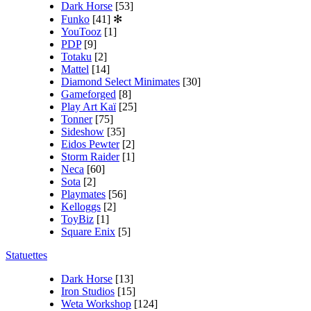
Dark Horse
[53]
Funko
[41]
✻
YouTooz
[1]
PDP
[9]
Totaku
[2]
Mattel
[14]
Diamond Select Minimates
[30]
Gameforged
[8]
Play Art Kaï
[25]
Tonner
[75]
Sideshow
[35]
Eidos Pewter
[2]
Storm Raider
[1]
Neca
[60]
Sota
[2]
Playmates
[56]
Kelloggs
[2]
ToyBiz
[1]
Square Enix
[5]
Statuettes
Dark Horse
[13]
Iron Studios
[15]
Weta Workshop
[124]