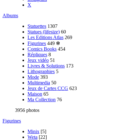
X
Albums
Statuettes
1307
Statues (lifesize)
60
Les Editions Atlas
269
Figurines
449
✻
Comics Books
454
Répliques
8
Jeux vidéo
51
Livres & Solutions
173
Lithographies
5
Mode
393
Multimedia
50
Jeux de Cartes CCG
623
Maison
65
Ma Collection
76
3956 photos
Figurines
Minix
[5]
Weta
[22]