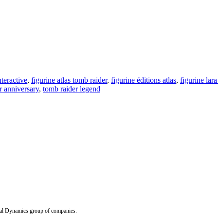
nteractive
,
figurine atlas tomb raider
,
figurine éditions atlas
,
figurine lara
r anniversary
,
tomb raider legend
Dynamics group of companies.