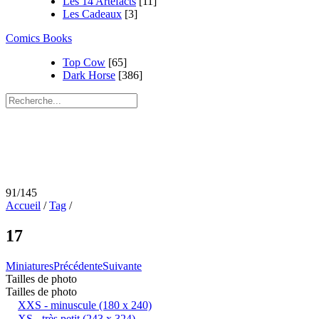
Les 14 Artefacts
[11]
Les Cadeaux
[3]
Comics Books
Top Cow
[65]
Dark Horse
[386]
91/145
Accueil
/
Tag
/
17
Miniatures
Précédente
Suivante
Tailles de photo
Tailles de photo
XXS - minuscule
(180 x 240)
XS - très petit
(243 x 324)