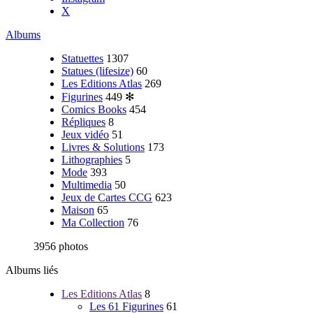
X
Albums
Statuettes
1307
Statues (lifesize)
60
Les Editions Atlas
269
Figurines
449
✻
Comics Books
454
Répliques
8
Jeux vidéo
51
Livres & Solutions
173
Lithographies
5
Mode
393
Multimedia
50
Jeux de Cartes CCG
623
Maison
65
Ma Collection
76
3956 photos
Albums liés
Les Editions Atlas
8
Les 61 Figurines
61