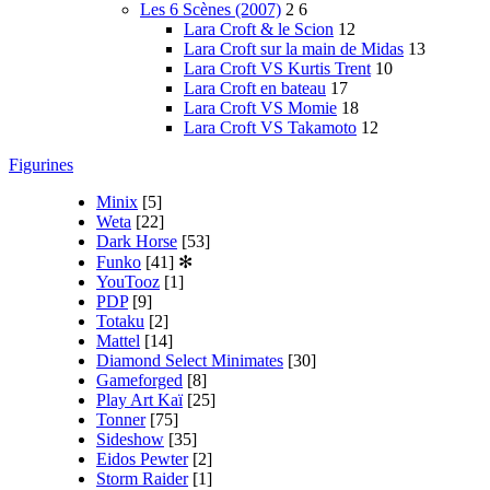
Les 6 Scènes (2007)
2
6
Lara Croft & le Scion
12
Lara Croft sur la main de Midas
13
Lara Croft VS Kurtis Trent
10
Lara Croft en bateau
17
Lara Croft VS Momie
18
Lara Croft VS Takamoto
12
Figurines
Minix
[5]
Weta
[22]
Dark Horse
[53]
Funko
[41]
✻
YouTooz
[1]
PDP
[9]
Totaku
[2]
Mattel
[14]
Diamond Select Minimates
[30]
Gameforged
[8]
Play Art Kaï
[25]
Tonner
[75]
Sideshow
[35]
Eidos Pewter
[2]
Storm Raider
[1]