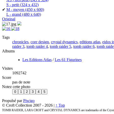
S - petit
(324 x 432)
✔
M - moyen
(450 x 600)
L - grand
(480 x 640)
Original
Tags
chronicles
,
core design
,
crystal dynamics
,
editions atlas
,
eidos i
raider 3
,
tomb raider 4
,
tomb raider 5
,
tomb raider 6
,
tomb raide
Albums
Les Editions Atlas
/
Les 61 Figurines
Visites
1092742
Score
pas de note
Notez cette photo
Propulsé par
Piwigo
© Croft Collection 2007 -
2026 |
↑ Top
TOMB RAIDER, LARA CROFT and CRYSTAL DYNAMICS are trademarks of the Crystal 