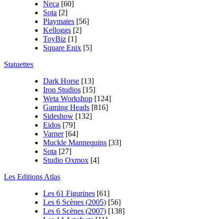
Neca
[60]
Sota
[2]
Playmates
[56]
Kelloggs
[2]
ToyBiz
[1]
Square Enix
[5]
Statuettes
Dark Horse
[13]
Iron Studios
[15]
Weta Workshop
[124]
Gaming Heads
[816]
Sideshow
[132]
Eidos
[79]
Varner
[64]
Muckle Mannequins
[33]
Sota
[27]
Studio Oxmox
[4]
Les Editions Atlas
Les 61 Figurines
[61]
Les 6 Scènes (2005)
[56]
Les 6 Scènes (2007)
[138]