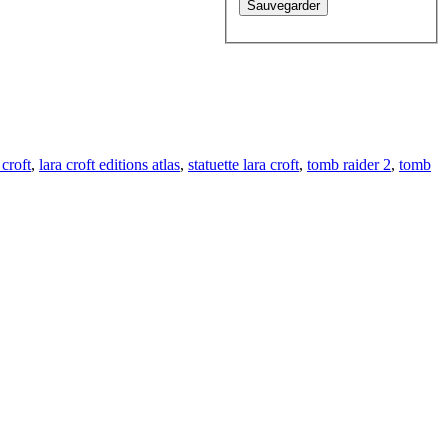
 croft
,
lara croft editions atlas
,
statuette lara croft
,
tomb raider 2
,
tomb