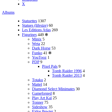
X
Albums
Statuettes
1307
Statues (lifesize)
60
Les Editions Atlas
269
Figurines
449
✻
Minix
5
Weta
22
Dark Horse
53
Funko
41
✻
YouTooz
1
PDP
9
Pixel Pals
9
Tomb Raider 1996
4
Tomb Raider 2013
4
Totaku
2
Mattel
14
Diamond Select Minimates
30
Gameforged
8
Play Art Kaï
25
Tonner
75
Sideshow
35
Eidos Pewter
2