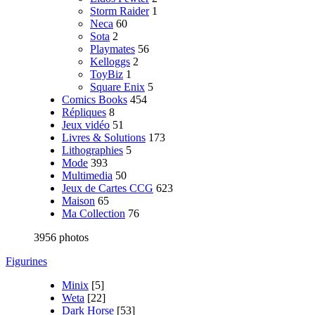
Storm Raider
1
Neca
60
Sota
2
Playmates
56
Kelloggs
2
ToyBiz
1
Square Enix
5
Comics Books
454
Répliques
8
Jeux vidéo
51
Livres & Solutions
173
Lithographies
5
Mode
393
Multimedia
50
Jeux de Cartes CCG
623
Maison
65
Ma Collection
76
3956 photos
Figurines
Minix
[5]
Weta
[22]
Dark Horse
[53]