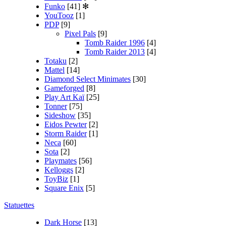
Funko
[41]
✻
YouTooz
[1]
PDP
[9]
Pixel Pals
[9]
Tomb Raider 1996
[4]
Tomb Raider 2013
[4]
Totaku
[2]
Mattel
[14]
Diamond Select Minimates
[30]
Gameforged
[8]
Play Art Kaï
[25]
Tonner
[75]
Sideshow
[35]
Eidos Pewter
[2]
Storm Raider
[1]
Neca
[60]
Sota
[2]
Playmates
[56]
Kelloggs
[2]
ToyBiz
[1]
Square Enix
[5]
Statuettes
Dark Horse
[13]