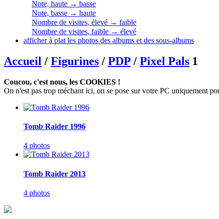
Note, haute → basse
Note, basse → haute
Nombre de visites, élevé → faible
Nombre de visites, faible → élevé
afficher à plat les photos des albums et des sous-albums
Accueil
/
Figurines
/
PDP
/
Pixel Pals
1
Coucou, c'est nous, les COOKIES !
On n'est pas trop méchant ici, on se pose sur votre PC uniquement pour c
Tomb Raider 1996
4 photos
Tomb Raider 2013
4 photos