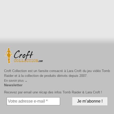
Croft Collection est un fansite consacré à Lara Croft du jeu vidéo Tomb
Raider et à la collection de produits dérivés depuis 2007.
En savoir plus →
Newsletter
Recevez par email une récap des infos Tomb Raider & Lara Croft !