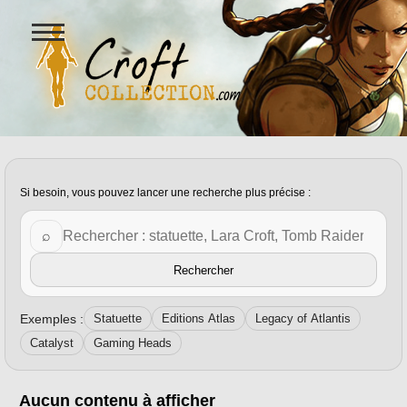
Ouvrir
le
menu
Figurines Lara Croft et collectio
Tag personnalisé :
xbox
Si besoin, vous pouvez lancer une recherche plus précise :
Rechercher sur Croft Collection
⌕
Rechercher
Exemples :
Statuette
Editions Atlas
Legacy of Atlantis
Catalyst
Gaming Heads
Aucun contenu à afficher