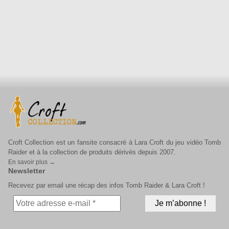
Croft Collection est un fansite consacré à Lara Croft du jeu vidéo Tomb
Raider et à la collection de produits dérivés depuis 2007.
En savoir plus →
Newsletter
Recevez par email une récap des infos Tomb Raider & Lara Croft !