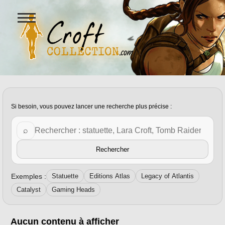
Ouvrir
le
menu
Figurines Lara Croft et collectio
Tag personnalisé :
square enix
Si besoin, vous pouvez lancer une recherche plus précise :
Rechercher sur Croft Collection
⌕
Rechercher
Exemples :
Statuette
Editions Atlas
Legacy of Atlantis
Catalyst
Gaming Heads
Aucun contenu à afficher