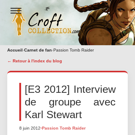
Ouvrir
le
menu
Figurines Lara Croft et collectio
Accueil
›
Carnet de fan
›
Passion Tomb Raider
← Retour à l'index du blog
[E3 2012] Interview
de groupe avec
Karl Stewart
8 juin 2012
•
Passion Tomb Raider