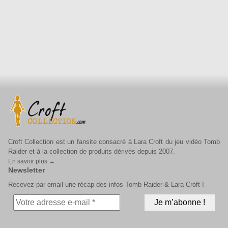
Croft Collection est un fansite consacré à Lara Croft du jeu vidéo Tomb
Raider et à la collection de produits dérivés depuis 2007.
En savoir plus →
Newsletter
Recevez par email une récap des infos Tomb Raider & Lara Croft !