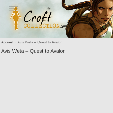
Ouvrir
le
menu
Figurines Lara Croft et collectio
Accueil
Avis Weta – Quest to Avalon
Avis Weta – Quest to Avalon