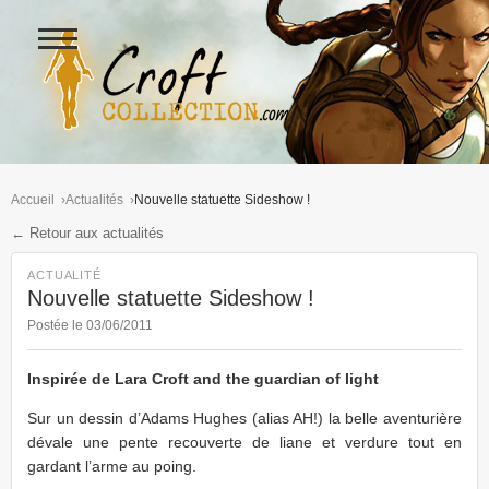
Ouvrir
le
menu
Figurines Lara Croft et collectio
Accueil
Actualités
Nouvelle statuette Sideshow !
← Retour aux actualités
ACTUALITÉ
Nouvelle statuette Sideshow !
Postée le 03/06/2011
Inspirée de Lara Croft and the guardian of light
Sur un dessin d’Adams Hughes (alias AH!) la belle aventurière
dévale une pente recouverte de liane et verdure tout en
gardant l’arme au poing.