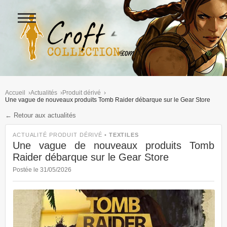
Ouvrir
le
menu
Figurines Lara Croft et collectio
Accueil
Actualités
Produit dérivé
Une vague de nouveaux produits Tomb Raider débarque sur le Gear Store
← Retour aux actualités
ACTUALITÉ PRODUIT DÉRIVÉ •
TEXTILES
Une vague de nouveaux produits Tomb
Raider débarque sur le Gear Store
Postée le 31/05/2026