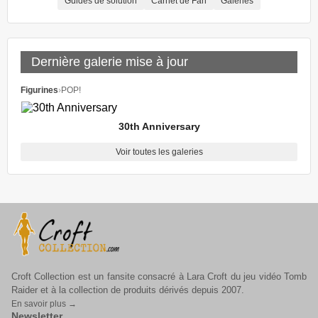
Guides de solution
Carnet de Fan
Galeries
Dernière galerie mise à jour
Figurines
›
POP!
30th Anniversary
Voir toutes les galeries
Croft Collection est un fansite consacré à Lara Croft du jeu vidéo Tomb
Raider et à la collection de produits dérivés depuis 2007.
En savoir plus →
Newsletter