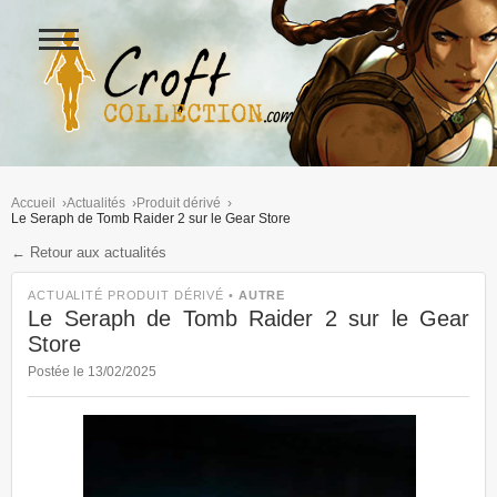
Ouvrir
le
menu
Figurines Lara Croft et collectio
Accueil
Actualités
Produit dérivé
Le Seraph de Tomb Raider 2 sur le Gear Store
← Retour aux actualités
ACTUALITÉ PRODUIT DÉRIVÉ •
AUTRE
Le Seraph de Tomb Raider 2 sur le Gear
Store
Postée le 13/02/2025