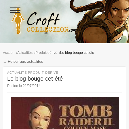
Ouvrir
le
menu
Figurines Lara Croft et collectio
Accueil
Actualités
Produit dérivé
Le blog bouge cet été
← Retour aux actualités
ACTUALITÉ PRODUIT DÉRIVÉ
Le blog bouge cet été
Postée le 21/07/2014